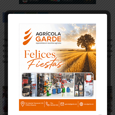
Artículo anterior
Artículo siguiente
“Nuestro proyecto
“La localidad cuenta con
estrella es seguir
un proyecto de futuro y
trabajando con
con una economía
transparencia, honradez,
saneada”
lealtad y principios”
Artículos relacionados
Más del autor
El PSN-PSOE de Tudela
Toquero destaca la
Gigantes y Cabezudos