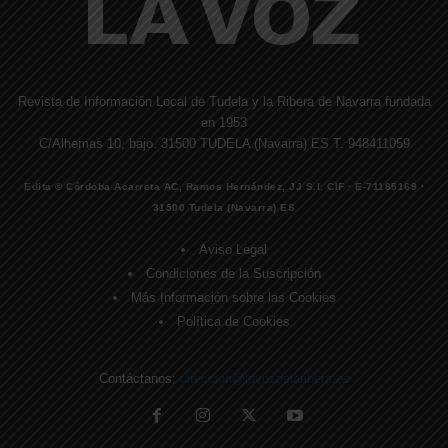
Revista de Información Local de Tudela y la Ribera de Navarra fundada
en 1953
C/Alhemas 10, bajo. 31500 TUDELA (Navarra) ES T. 948411059
Edita © Córdoba Acarreta AC, Ramos Hernández, JJ S.I. CIF · E-71185169 ·
31500 Tudela (Navarra) ES
Aviso Legal
Condiciones de la Suscripción
Más Información sobre las Cookies
Política de Cookies
Contáctanos:
direccion@lavozdelaribera.es