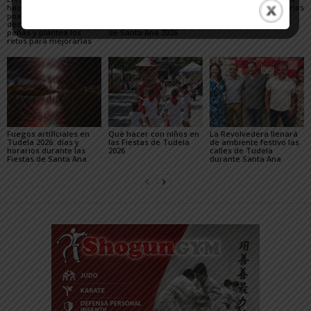
hace un balance
convivencia y la caída
en Tudela 2026: horarios
positivo de las fiestas,
de los delitos en el
y recorridos en las
destaca el papel de las
balance de las Fiestas
Fiestas de Santa Ana
peñas y plantea los
de Santa Ana 2026
retos para mejorarlas
Fuegos artificiales en
Qué hacer con niños en
La Revolvedera llenará
Tudela 2026: días y
las Fiestas de Tudela
de ambiente festivo las
horarios durante las
2026
calles de Tudela
Fiestas de Santa Ana
durante Santa Ana