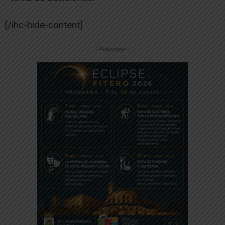
[/ihc-hide-content]
-- Publicidad --