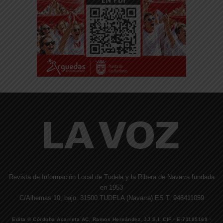
Revista de Información Local de Tudela y la Ribera de Navarra fundada
en 1953
C/Alhemas 10, bajo. 31500 TUDELA (Navarra) ES T. 948411059
Edita © Córdoba Acarreta AC, Ramos Hernández, JJ S.I. CIF · E-71185169 ·