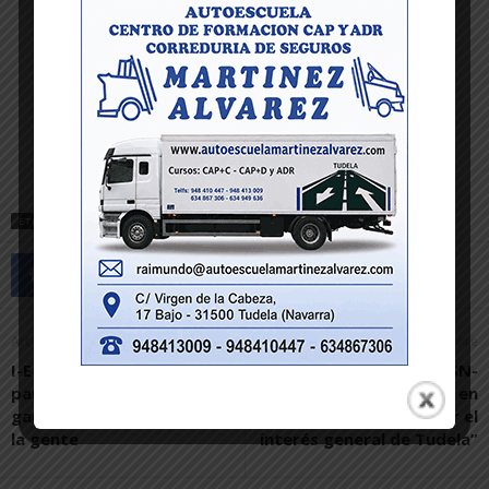
ETIQUETAS
PÁDEL
Artículo anterior
Artículo siguiente
I-E presenta su proyecto
“Es necesario que el PSN-
para la Ribera como una
PSOE lidere los apoyos en
garantía de gobernar para
la nueva legislatura por el
la gente
interés general de Tudela”