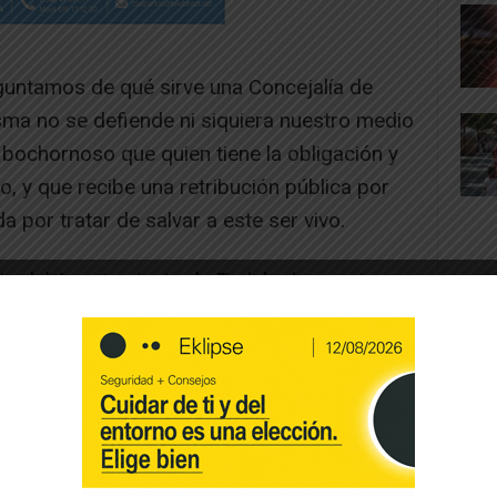
untamos de qué sirve una Concejalía de
ma no se defiende ni siquiera nuestro medio
bochornoso que quien tiene la obligación y
o, y que recibe una retribución pública por
 por tratar de salvar a este ser vivo.
te del Ayuntamiento de Tudela demuestra no
oluntad para resolver este problema. Porque
argo del medio ambiente en la ciudad debería
lema, tratando de compaginar la defensa de
 falta de seguridad o las características del
te del Ebro. Aún estamos esperando
e reunión realizada hace un año con