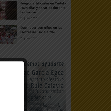
Fuegos artificiales en Tudela
2026: días y horarios durante
las Fiestas...
24 julio, 2026
Qué hacer con niños en las
Fiestas de Tudela 2026
23 julio, 2026