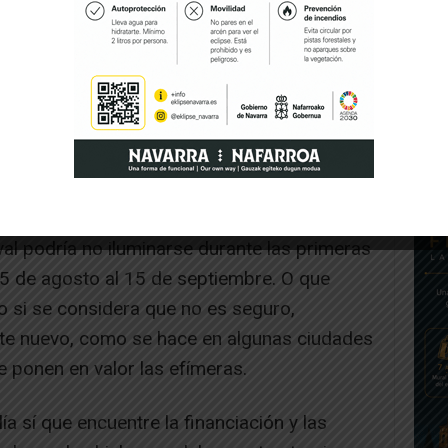
l, dicha concejalía, el naturalista experto
entantes de nuestra asociación para buscar
live de la especie.
ntamiento, la administración más cercana, y
tema del alumbrado público, no actúe ante el
meras la contaminación lumínica. Recordamos
l sur de la ciudad, no tiene iluminación, y
al podría no iluminarse durante las primeras
5 de agosto al 15 de septiembre. O que
co si se considera que no es seguro,
ente nuevo, como se hace en algunas ciudades
 ponen en valor las efímeras.
a sí que encuentre la financiación y las