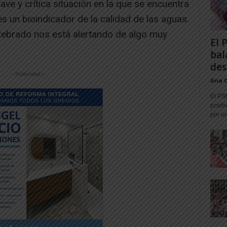
ve y crítica situación en la que se encuentra
 un bioindicador de la calidad de las aguas.
rtebrado nos está alertando de algo muy
El 
bal
des
-- Publicidad --
Ana 
El PS
positi
por un