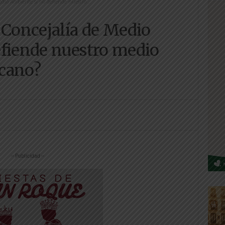
dio Ambiente si no defiende nuestro...
 Concejalía de Medio
efiende nuestro medio
cano?
-- Publicidad --