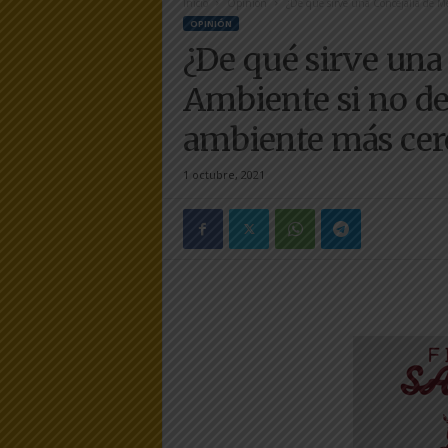
Inicio
Opinión
¿De qué sirve una Concejalía de Me
e
OPINIÓN
r
¿De qué sirve una
a
.
Ambiente si no d
e
s
ambiente más cer
1 octubre, 2021