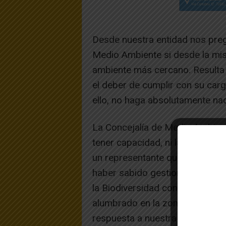
Desde nuestra entidad nos preg
Medio Ambiente si desde la mis
ambiente más cercano. Resulta 
el deber de cumplir con su carg
ello, no haga absolutamente nada
La Concejalía de Medio Ambien
tener capacidad, ni la mínima v
un representante que está al c
haber sabido gestionar el prob
la Biodiversidad con la supuesta
alumbrado en la zona del puen
respuesta a nuestra solicitud d