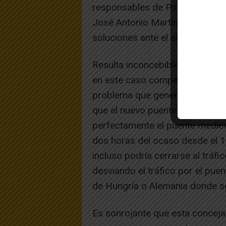
responsables de Policía Municipa
José Antonio Martínez y repres
soluciones ante el alarmante dec
Resulta inconcebible que un ayu
en este caso competente en el 
problema que genera a las efí
que el nuevo puente de Tudela, a
perfectamente el puente mediev
dos horas del ocaso desde el 1
incluso podría cerrarse al tráfi
desviando el tráfico por el pu
de Hungría o Alemania donde se
Es sonrojante que esta concejalí