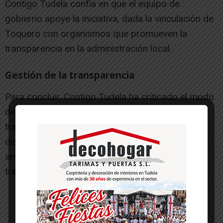
Contigo Tudela confía en que el equipo de
gobierno apoye la iniciativa, dada la vinculación de
Toquero con organismos que promueven la
transparencia en la administración local.
Gestión de la transparencia
Para concluir, Contigo Tudela ha criticado el modo
de actuar del alcalde. «Cuando tiene que ser
transparente, no lo es; y cuando se requiere
discreción, mete la pata hasta el fondo
amparándose en un ataque de falsa
transparencia», ha lamentado Larrarte.
-- Publicidad --