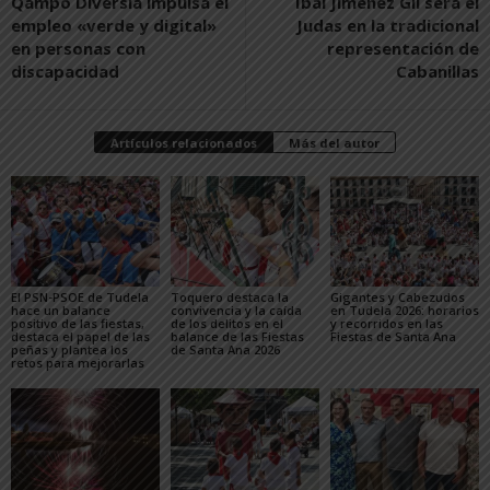
Qampo Diversia impulsa el
Ibai Jiménez Gil será el
empleo «verde y digital»
Judas en la tradicional
en personas con
representación de
discapacidad
Cabanillas
Artículos relacionados
Más del autor
El PSN-PSOE de Tudela
Toquero destaca la
Gigantes y Cabezudos
hace un balance
convivencia y la caída
en Tudela 2026: horarios
positivo de las fiestas,
de los delitos en el
y recorridos en las
destaca el papel de las
balance de las Fiestas
Fiestas de Santa Ana
peñas y plantea los
de Santa Ana 2026
retos para mejorarlas