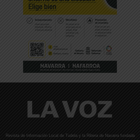
Revista de Información Local de Tudela y la Ribera de Navarra fundada