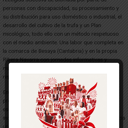
personas con discapacidad, su procesamiento y
su distribución para uso doméstico o industrial, el
desarrollo del cultivo de la trufa y un Plan
micológico, todo ello con un método respetuoso
con el medio ambiente. Una labor que completa en
la comarca de Besaya (Cantabria) y en la propia
Ribera Navarra con jornadas informativas y
manuales para otras entidades que quieran
replicar este proyecto.
En conjunto, añade Sánchez, se trata de un
proyecto “innovador” que demuestra que “unir
esfuerzos es la clave para avanzar hacia la
inclusión de las personas con discapacidad y hacia
una economía más sostenible”. “El proyecto