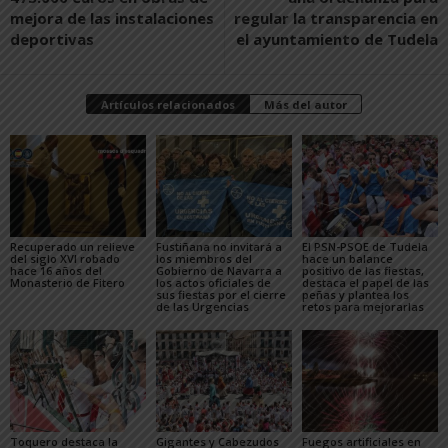
mejora de las instalaciones
regular la transparencia en
deportivas
el ayuntamiento de Tudela
Artículos relacionados
Más del autor
Recuperado un relieve
Fustiñana no invitará a
El PSN-PSOE de Tudela
del siglo XVI robado
los miembros del
hace un balance
hace 16 años del
Gobierno de Navarra a
positivo de las fiestas,
Monasterio de Fitero
los actos oficiales de
destaca el papel de las
sus fiestas por el cierre
peñas y plantea los
de las Urgencias
retos para mejorarlas
Toquero destaca la
Gigantes y Cabezudos
Fuegos artificiales en