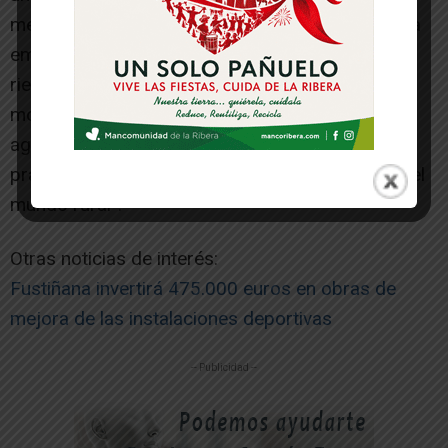
mejorará la autonomía, la participación social y la
empleabilidad de personas con discapacidad en
riesgo de exclusión, además de contribuir a la
modernización de algo tan nuestro como la
agricultura y reforzar nuestra apuesta por
prácticas agrícolas que respeten y enriquezcan el
mundo rural”.
Otras noticias de interés:
Fustiñana invertirá 475.000 euros en obras de
mejora de las instalaciones deportivas
-- Publicidad --