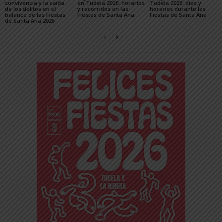
convivencia y la caída
en Tudela 2026: horarios
Tudela 2026: días y
de los delitos en el
y recorridos en las
horarios durante las
balance de las Fiestas
Fiestas de Santa Ana
Fiestas de Santa Ana
de Santa Ana 2026