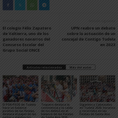
Artículo anterior
Artículo siguiente
El colegio Félix Zapatero
UPN reabre un debate
de Valtierra, uno de los
sobre la actuación de un
ganadores navarros del
concejal de Contigo Tudela
Concurso Escolar del
en 2023
Grupo Social ONCE
Artículos relacionados
Más del autor
El PSN-PSOE de Tudela
Toquero destaca la
Gigantes y Cabezudos
hace un balance
convivencia y la caída
en Tudela 2026: horarios
positivo de las fiestas,
de los delitos en el
y recorridos en las
destaca el papel de las
balance de las Fiestas
Fiestas de Santa Ana
peñas y plantea los
de Santa Ana 2026