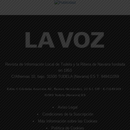
Revista de Información Local de Tudela y la Ribera de Navarra fundada
en 1953
C/Alhemas 10, bajo. 31500 TUDELA (Navarra) ES T. 948411059
Edita © Córdoba Acarreta AC, Ramos Hernández, JJ S.I. CIF · E-71185169 ·
31500 Tudela (Navarra) ES
Aviso Legal
Condiciones de la Suscripción
Más Información sobre las Cookies
Política de Cookies