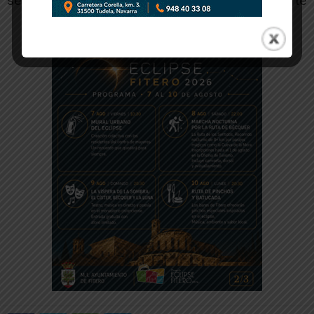
señor Toquero y del equipo», ha concluido Larrarte
-- Publicidad --