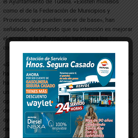
el Ayuntamiento de Tudela. «Existen modelos
como el de la Federación de Municipios y
Provincias que pueden servir de base», han
señalado, destacando que su intención es mejorar
el acceso a la información tanto para los
concejales como para la ciudadanía en general.
«Si el señor Toquero no lidera esta mejora, lo
haremos nosotros. Creemos que el señor Toquero
ha conseguido que Tudela sea una capital, pero
una capital de falta de transparencia y de
opacidad, destacando por encima de todo el resto
de ayuntamientos de Navarra, siendo el primer
ayuntamiento en resoluciones admitidas de falta
de transparencia, y eso es responsabilidad del