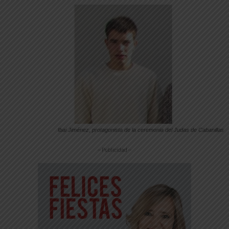
Ibai Jiménez, protagonista de la ceremonia del Judas de Cabanillas
-- Publicidad --