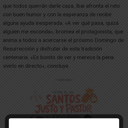
que todos querrán darle caza, Ibai afronta el reto
con buen humor y con la esperanza de recibir
alguna ayuda inesperada. «A ver qué pasa, quizá
alguien me esconda», bromea el protagonista, que
anima a todos a acercarse el próximo Domingo de
Resurrección y disfrutar de esta tradición
centenaria. «Es bonito de ver y merece la pena
vivirlo en directo», concluye.
-- Publicidad --