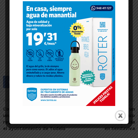
Artículo anterior
Artículo siguiente
Contigo Tudela propone
La Policía Foral realiza un
una ordenanza para
simulacro de cinco
regular la transparencia en
situaciones de emergencia
el ayuntamiento de Tudela
en Sendaviva