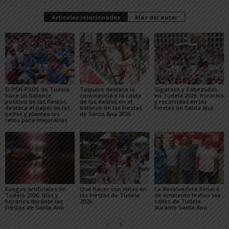
Artículos relacionados
Más del autor
El PSN-PSOE de Tudela
Toquero destaca la
Gigantes y Cabezudos
hace un balance
convivencia y la caída
en Tudela 2026: horarios
positivo de las fiestas,
de los delitos en el
y recorridos en las
destaca el papel de las
balance de las Fiestas
Fiestas de Santa Ana
peñas y plantea los
de Santa Ana 2026
retos para mejorarlas
Fuegos artificiales en
Qué hacer con niños en
La Revolvedera llenará
Tudela 2026: días y
las Fiestas de Tudela
de ambiente festivo las
horarios durante las
2026
calles de Tudela
Fiestas de Santa Ana
durante Santa Ana