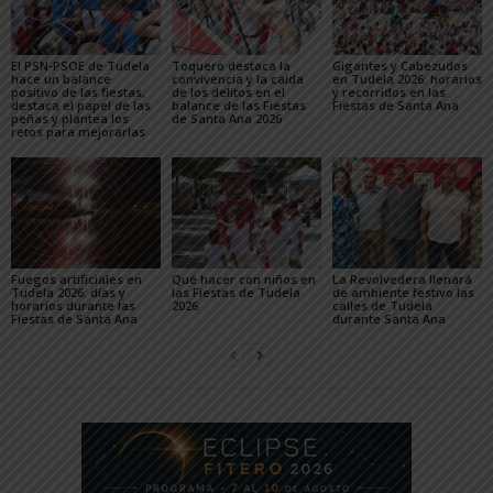
El PSN-PSOE de Tudela
Toquero destaca la
Gigantes y Cabezudos
hace un balance
convivencia y la caída
en Tudela 2026: horarios
positivo de las fiestas,
de los delitos en el
y recorridos en las
destaca el papel de las
balance de las Fiestas
Fiestas de Santa Ana
peñas y plantea los
de Santa Ana 2026
retos para mejorarlas
Fuegos artificiales en
Qué hacer con niños en
La Revolvedera llenará
Tudela 2026: días y
las Fiestas de Tudela
de ambiente festivo las
horarios durante las
2026
calles de Tudela
Fiestas de Santa Ana
durante Santa Ana