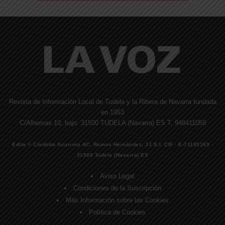
Revista de Información Local de Tudela y la Ribera de Navarra fundada
en 1953
C/Alhemas 10, bajo. 31500 TUDELA (Navarra) ES T. 948411059
Edita © Córdoba Acarreta AC, Ramos Hernández, JJ S.I. CIF · E-71185169 ·
31500 Tudela (Navarra) ES
Aviso Legal
Condiciones de la Suscripción
Más Información sobre las Cookies
Política de Cookies