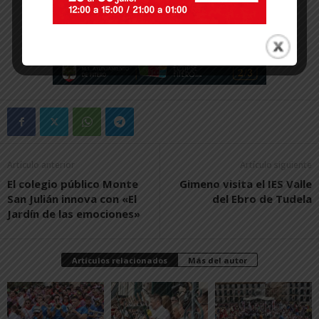
Artículo anterior
Artículo siguiente
El colegio público Monte
Gimeno visita el IES Valle
San Julián innova con «El
del Ebro de Tudela
Jardín de las emociones»
Artículos relacionados
Más del autor