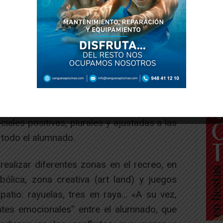
xplican, son la mejora de la convivencia, el
idad y el medio ambiente, revisando los
spacio del recreo, para convertirlo en un
ciales positivas, plurales y ajustadas a las
todo el alumnado.
realizar diferentes zonas en el recreo, en
bólica, zona creativa (art land) y juegos
 patio: rayuelas, tres en raya… «A su vez,
ntes emocionales” entre el alumnado, que