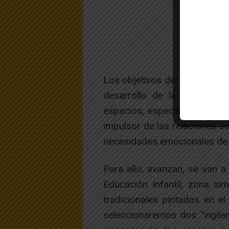
Los objetivos del proyecto, e
desarrollo de la sostenibil
espacios, especialmente el e
impulsor de las relaciones so
necesidades emocionales de 
Para ello, avanzan, se van a 
Educación Infantil, zona sim
tradicionales pintados en el
seleccionaremos dos “vigila