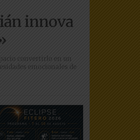
lián innova
»
spacio convertirlo en un
ecesidades emocionales de