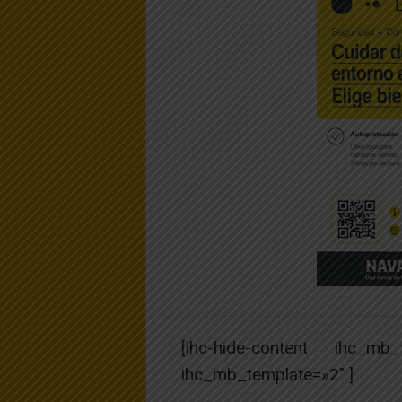
[ihc-hide-content ihc_mb
ihc_mb_template=»2″ ]