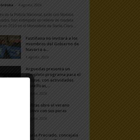
Córdoba
-
4 agosto, 2026
s de la Policía Nacional, junto con Mossos
uadra, han entregado un relieve de madera
o en 2010 en el Monasterio de Santa Clara...
Fustiñana no invitará a los
miembros del Gobierno de
Navarra a...
1 agosto, 2026
Arguedas presenta un
completo programa para el
eclipse, con actividades
científicas,...
20 julio, 2026
Ablitas abre el verano
festivo con sus peras
11 julio, 2026
María Preciado, concejala