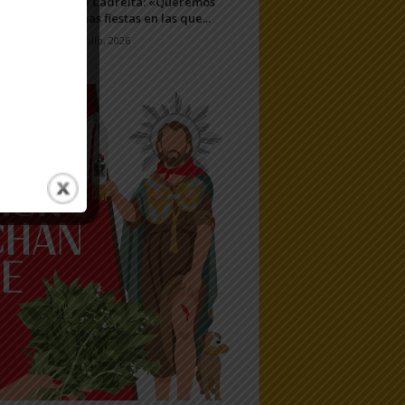
de Cadreita: «Queremos
unas fiestas en las que...
7 julio, 2026