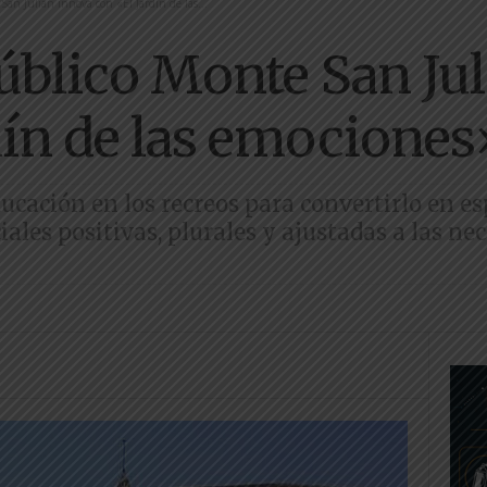
San Julián innova con «El Jardín de las...
público Monte San Ju
dín de las emociones
ducación en los recreos para convertirlo en e
iales positivas, plurales y ajustadas a las n