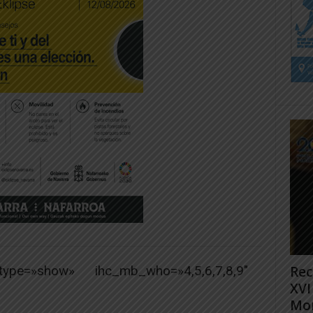
_type=»show» ihc_mb_who=»4,5,6,7,8,9″
Rec
XVI
Mon