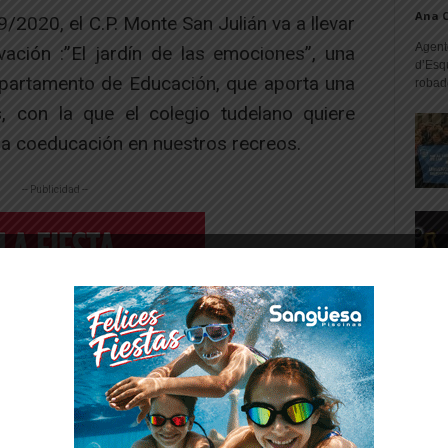
Ana 
/2020, el C.P. Monte San Julián va a llevar
Agente
ación :”El jardín de las emociones”, una
d’Esq
Departamento de Educación, que aporta una
robad
, con la que el colegio tudelano quiere
 la coeducación en nuestros recreos.
-- Publicidad --