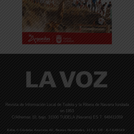
Revista de Información Local de Tudela y la Ribera de Navarra fundada
en 1953
C/Alhemas 10, bajo. 31500 TUDELA (Navarra) ES T. 948411059
Edita © Córdoba Acarreta AC, Ramos Hernández, JJ S.I. CIF · E-71185169 ·