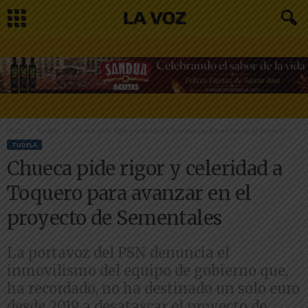
Inicio
Tudela
Chueca pide rigor y celeridad a Toquero para avanzar en el proyecto...
TUDELA
Chueca pide rigor y celeridad a
Toquero para avanzar en el
proyecto de Sementales
La portavoz del PSN denuncia el
inmovilismo del equipo de gobierno que,
ha recordado, no ha destinado un solo euro
desde 2019 a desatascar el proyecto de