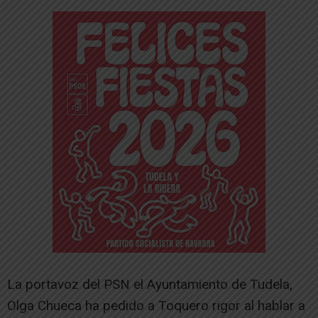
La portavoz del PSN el Ayuntamiento de Tudela,
Olga Chueca ha pedido a Toquero rigor al hablar a