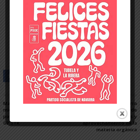
Artículo anterior
Artículo siguiente
Mario Mayor afronta el
Residuos de Navarra
miércoles la carrera final
forma en la reducción de
por el título del FIM Junior
residuos y
GP STK
aprovechamiento de la
materia orgánica