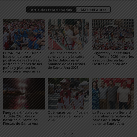
Artículos relacionados
Más del autor
El PSN-PSOE de Tudela
Toquero destaca la
Gigantes y Cabezudos
hace un balance
convivencia y la caída
en Tudela 2026: horarios
positivo de las fiestas,
de los delitos en el
y recorridos en las
destaca el papel de las
balance de las Fiestas
Fiestas de Santa Ana
peñas y plantea los
de Santa Ana 2026
retos para mejorarlas
Fuegos artificiales en
Qué hacer con niños en
La Revolvedera llenará
Tudela 2026: días y
las Fiestas de Tudela
de ambiente festivo las
horarios durante las
2026
calles de Tudela
Fiestas de Santa Ana
durante Santa Ana