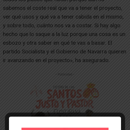
sabemos el coste real que va a tener el proyecto,
ver qué usos y qué va a tener cabida en el mismo,
y sobre todo, cuánto nos va a costar. Si hay algo
hecho que lo saque a la luz porque una cosa es un
esbozo y otra saber en qué te vas a basar. El
partido Socialista y el Gobierno de Navarra quieren
ir avanzando en el proyecto», ha asegurado.
-- Publicidad --