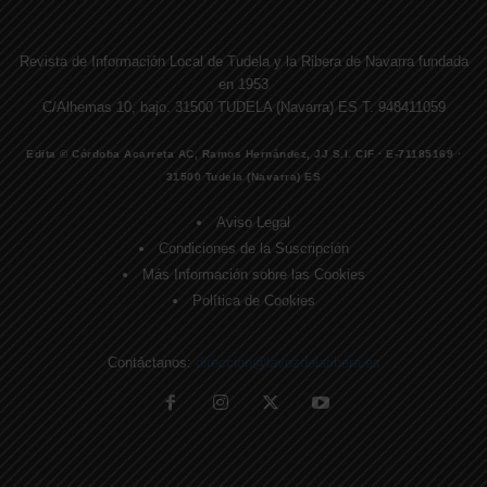
Revista de Información Local de Tudela y la Ribera de Navarra fundada
en 1953
C/Alhemas 10, bajo. 31500 TUDELA (Navarra) ES T. 948411059
Edita © Córdoba Acarreta AC, Ramos Hernández, JJ S.I. CIF · E-71185169 ·
31500 Tudela (Navarra) ES
Aviso Legal
Condiciones de la Suscripción
Más Información sobre las Cookies
Política de Cookies
Contáctanos:
direccion@lavozdelaribera.es