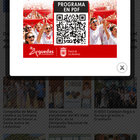
Artículo anterior
Artículo siguiente
Derrota de los dos
Maite Sanz Gallego gana el
equipos del Baloncesto
IX Certamen Poético en
Arenas
honor a Santa Ana
Artículos relacionados
Más del autor
Compañía de María
Silvia Lorente,
El IESO Castejón llega a
celebra su Semana
estudiante del IES Valle
Europa gracias a
Cultural en honor a
del Ebro, en la
Erasmus+
Santa Juana de
Olimpiada Nacional de
Lestonnac
Economía