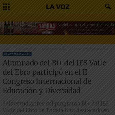
Inicio
La Voz en las Aulas
Alumnado del Bi+ del IES Valle del Ebro participó en el II...
LA VOZ EN LAS AULAS
Alumnado del Bi+ del IES Valle
del Ebro participó en el II
Congreso Internacional de
Educación y Diversidad
Seis estudiantes del programa Bi+ del IES
Valle del Ebro de Tudela han destacado en