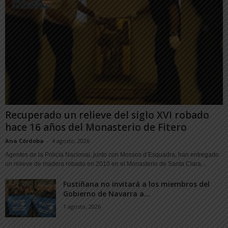
Recuperado un relieve del siglo XVI robado
hace 16 años del Monasterio de Fitero
Ana Córdoba
-
4 agosto, 2026
Agentes de la Policía Nacional, junto con Mossos d’Esquadra, han entregado
un relieve de madera robado en 2010 en el Monasterio de Santa Clara...
Fustiñana no invitará a los miembros del
Gobierno de Navarra a...
1 agosto, 2026