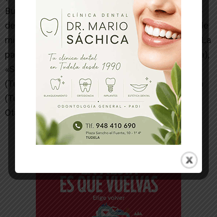
Bustamante Ramírez (Tudela), «¡Viva Santa Ana!»
de Valeria Serrano Pradilla (Tudela), «Santanica de
mi alma» de Emma Toquero Lafuente (Tudela), «La
patronita de Tudela» de Iñigo Asa Campo (Tudela),
«Santa Ana y la Mejana» de Miguel Latorre Otero
(Tudela), «Mi Santanica» de Irati García Burgaleta
(Tudela) y «Nuestra Santa, Santa Ana» de Jon
Otano Florencio (Tudela).
-- Publicidad --