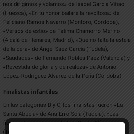
nos dirigimos y volamos» de Isabel García Vifiao
(Huesca), «En tu honor bailaré la revoltosa» de
Feliciano Ramos Navarro (Montoro, Córdoba),
«Versos de estío» de Fátima Chamorro Merino
(Alcalá de Henares, Madrid), «Que no falte la estela
de la cera» de Ángel Sáez García (Tudela),
«Saudades» de Fernando Robles Páez (Valencia) y
«Revestida de gloria y de realeza» de Antonio
López-Rodríguez Álvarez de la Peña (Córdoba).
Finalistas infantiles
En las categorías B y C, los finalistas fueron «La
Santa Abuela» de Ana Erro Sola (Tudela), «Las
fiestas de la patrona» de Irati Pardo Alfaro
(Tudela), «Santa Ana, mi patrona» de Jadiel