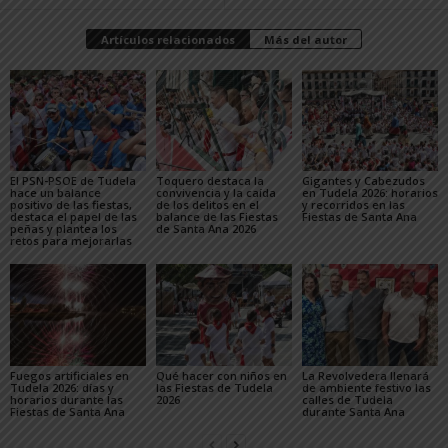
Artículos relacionados
Más del autor
El PSN-PSOE de Tudela
Toquero destaca la
Gigantes y Cabezudos
hace un balance
convivencia y la caída
en Tudela 2026: horarios
positivo de las fiestas,
de los delitos en el
y recorridos en las
destaca el papel de las
balance de las Fiestas
Fiestas de Santa Ana
peñas y plantea los
de Santa Ana 2026
retos para mejorarlas
Fuegos artificiales en
Qué hacer con niños en
La Revolvedera llenará
Tudela 2026: días y
las Fiestas de Tudela
de ambiente festivo las
horarios durante las
2026
calles de Tudela
Fiestas de Santa Ana
durante Santa Ana