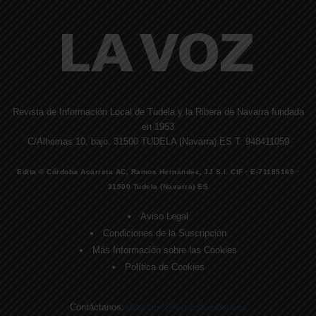
Revista de Información Local de Tudela y la Ribera de Navarra fundada
en 1953
C/Alhemas 10, bajo. 31500 TUDELA (Navarra) ES T. 948411059
Edita © Córdoba Acarreta AC, Ramos Hernández, JJ S.I. CIF · E-71185169 ·
31500 Tudela (Navarra) ES
Aviso Legal
Condiciones de la Suscripción
Más Información sobre las Cookies
Política de Cookies
Contáctanos:
direccion@lavozdelaribera.es