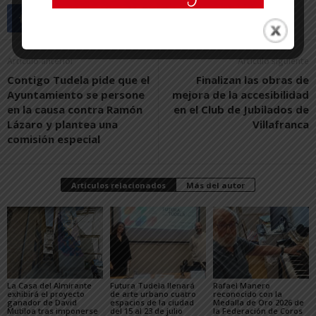
Artículo anterior
Artículo siguiente
Contigo Tudela pide que el
Finalizan las obras de
Ayuntamiento se persone
mejora de la accesibilidad
en la causa contra Ramón
en el Club de Jubilados de
Lázaro y plantea una
Villafranca
comisión especial
Artículos relacionados
Más del autor
La Casa del Almirante
Futura Tudela llenará
Rafael Manero
exhibirá el proyecto
de arte urbano cuatro
reconocido con la
ganador de David
espacios de la ciudad
Medalla de Oro 2026 de
Mutiloa tras imponerse
del 15 al 23 de julio
la Federación de Coros