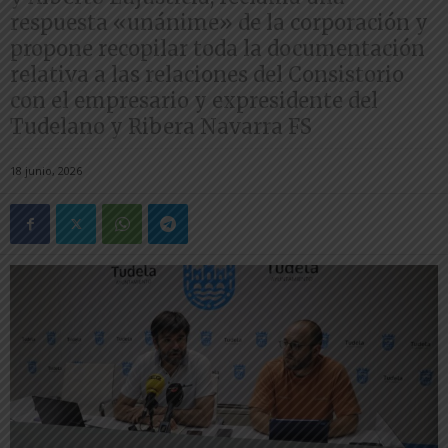
respuesta «unánime» de la corporación y
propone recopilar toda la documentación
relativa a las relaciones del Consistorio
con el empresario y expresidente del
Tudelano y Ribera Navarra FS
18 junio, 2026