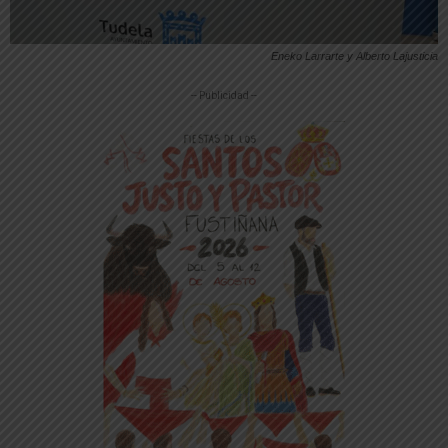
Eneko Larrarte y Alberto Lajusticia
-- Publicidad --