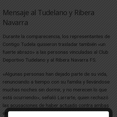
Mensaje al Tudelano y Ribera
Navarra
Durante la comparecencia, los representantes de
Contigo Tudela quisieron trasladar también «un
fuerte abrazo» a las personas vinculadas al Club
Deportivo Tudelano y al Ribera Navarra FS.
«Algunas personas han dejado parte de su vida,
renunciando a tiempo con su familia y llevándose
muchas noches sin dormir, y no merecen lo que
está ocurriendo», señaló Larrarte, quien rechazó
las acusaciones de haber actuado contra ambas
entidades.