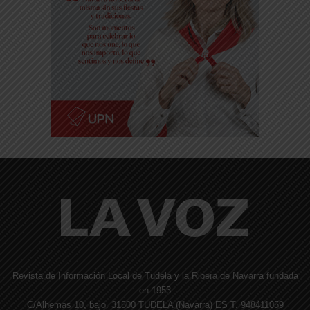
Revista de Información Local de Tudela y la Ribera de Navarra fundada
en 1953
C/Alhemas 10, bajo. 31500 TUDELA (Navarra) ES T. 948411059