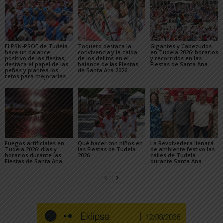
El PSN-PSOE de Tudela
Toquero destaca la
Gigantes y Cabezudos
hace un balance
convivencia y la caída
en Tudela 2026: horarios
positivo de las fiestas,
de los delitos en el
y recorridos en las
destaca el papel de las
balance de las Fiestas
Fiestas de Santa Ana
peñas y plantea los
de Santa Ana 2026
retos para mejorarlas
Fuegos artificiales en
Qué hacer con niños en
La Revolvedera llenará
Tudela 2026: días y
las Fiestas de Tudela
de ambiente festivo las
horarios durante las
2026
calles de Tudela
Fiestas de Santa Ana
durante Santa Ana