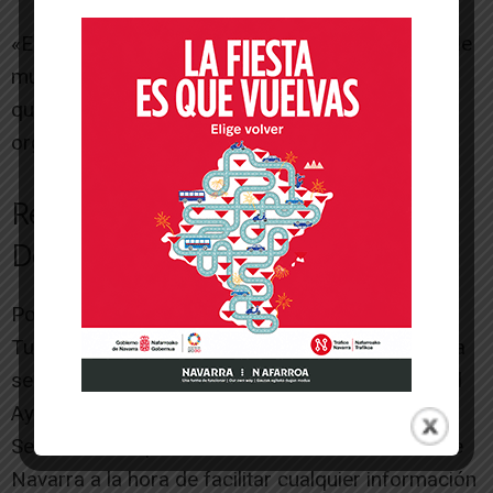
«Estamos seguros de que el trabajo y el cariño de
muchísima gente harán que estos clubes u otros
que los sustituyan vuelvan a representar con
orgullo a nuestra ciudad», concluyó.
Respuesta del Concejal de
Deportes
Por su parte, tras conocer la petición de Contigo
Tudela, el concejal de Deportes, Martín López, ha
señalado que «hace ya más de dos meses que el
Ayuntamiento de Tudela está colaborando con el
Servicio de Inspección Tributaria del Gobierno de
Navarra a la hora de facilitar cualquier información