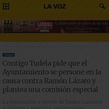
Inicio
Tudela
Contigo Tudela pide que el Ayuntamiento se persone en la causa
contra...
TUDELA
Contigo Tudela pide que el
Ayuntamiento se persone en la
causa contra Ramón Lázaro y
plantea una comisión especial
La formación, a través de Eneko Larrarte
y Alberto Lajusticia, reclama una