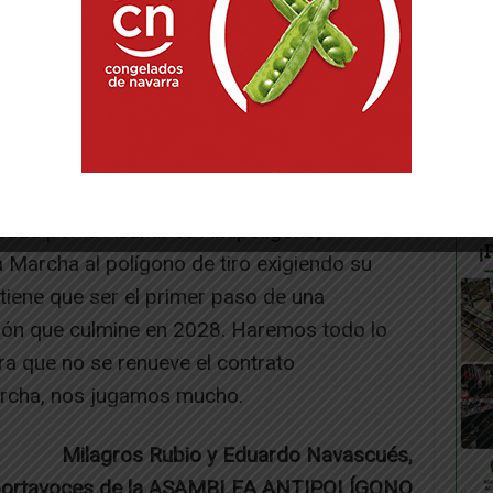
a que hemos soportado durante tanto tiempo,
 trabajo para evitar que se firme el acuerdo
orque se abre un arriesgado escenario para
ción militar y, desde luego, para la del
s y eso nos mueve a seguir reivindicando
o.
cada por la Asamblea Antipolígono,
 Marcha al polígono de tiro exigiendo su
tiene que ser el primer paso de una
ión que culmine en 2028. Haremos todo lo
a que no se renueve el contrato
archa, nos jugamos mucho.
Milagros Rubio y Eduardo Navascués,
ortavoces de la ASAMBLEA ANTIPOLÍGONO