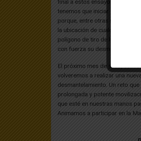
final a estos ensayos de guerr
tenemos que iniciar desde ya un
porque, entre otras razones, p
la ubicación de cualquier instala
polígono de tiro de las Bardena
con fuerza su desmantelamient
El próximo mes de junio, convo
volveremos a realizar una nueva
desmantelamiento. Un reto que 
prolongada y potente movilizac
que esté en nuestras manos par
Animamos a participar en la M
p