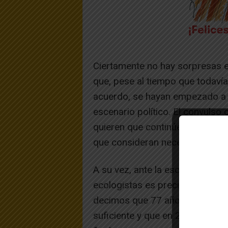
Ciertamente no hay sorpresas en
que, pese al tiempo que todavía
acuerdo, se hayan empezado a 
escenario político. El convulso 
quieren que continúe el polígon
que consideran necesidad imperio
A su vez, ante la escalada bélic
ecologistas es preciso hacer un
decimos que 77 años de polígon
suficiente y que en 2028 tenem