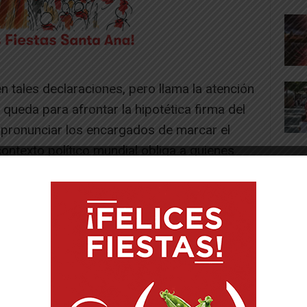
 tales declaraciones, pero llama la atención
 queda para afrontar la hipotética firma del
pronunciar los encargados de marcar el
contexto político mundial obliga a quienes
o a generar una campaña que justifique la
sa de la instalación militar.
a internacional desde posiciones pacifistas y
 llamamiento a la paz. Por eso, quienes
o de tiro en nuestra tierra es más que
os la oportunidad histórica de poner punto