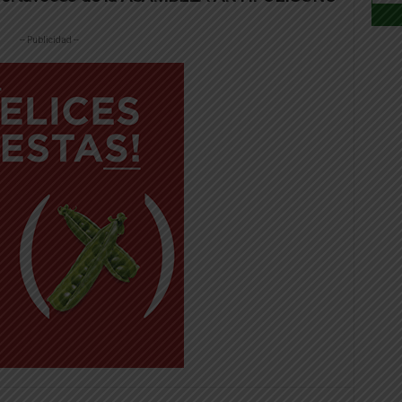
-- Publicidad --