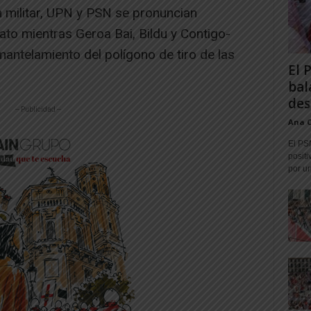
ón militar, UPN y PSN se pronuncian
ato mientras Geroa Bai, Bildu y Contigo-
antelamiento del polígono de tiro de las
El 
bal
des
-- Publicidad --
Ana 
El PS
positi
por un