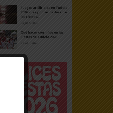
Fuegos artificiales en Tudela
2026: días y horarios durante
las Fiestas...
24 julio, 2026
Qué hacer con niños en las
Fiestas de Tudela 2026
23 julio, 2026