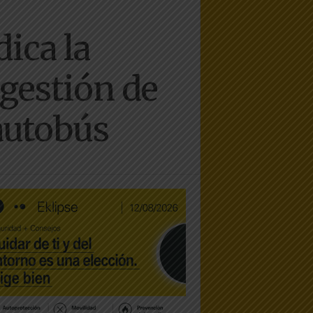
ica la
egestión de
autobús