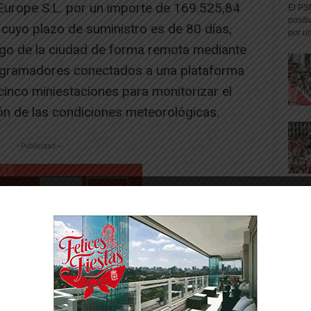
Europe S.L. por un importe de 169.525,84
El PS
positi
, cuyo plazo de suministro es de 80 días,
por un
iego de la ciudad de forma remota mediante
ogramadores conectados a una plataforma
 cinco miniestaciones para monitorizar el
ción de las condiciones meteorológicas.
-- Publicidad --