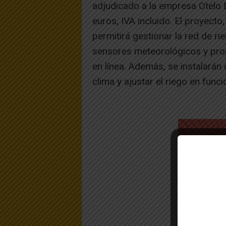
adjudicado a la empresa Otelo 
euros, IVA incluido. El proyecto
permitirá gestionar la red de r
sensores meteorológicos y pr
en línea. Además, se instalarán
clima y ajustar el riego en fun