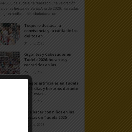
N-PSOE de Tudela ha realizado una valoración
va de las fiestas de Santa Ana de 2026, marcadas
a gran participación ciudadana, un...
Toquero destaca la
convivencia y la caída de los
delitos en...
31 julio, 2026
Gigantes y Cabezudos en
Tudela 2026: horarios y
recorridos en las...
25 julio, 2026
Fuegos artificiales en Tudela
2026: días y horarios durante
las Fiestas...
24 julio, 2026
Qué hacer con niños en las
Fiestas de Tudela 2026
23 julio, 2026