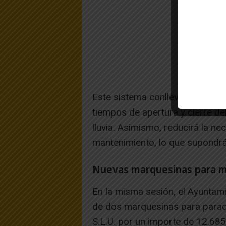
Este sistema conlleva un ahorro 
tiempos de apertura y cierre del
lluvia. Asimismo, reducirá la n
mantenimiento, lo que supondrá
Nuevas marquesinas para me
En la misma sesión, el Ayuntami
de dos marquesinas para parad
S.L.U. por un importe de 12.685