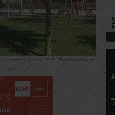
l nuevo sistema premitirá un control telemático del riego en parques y jardines
-- Publicidad --