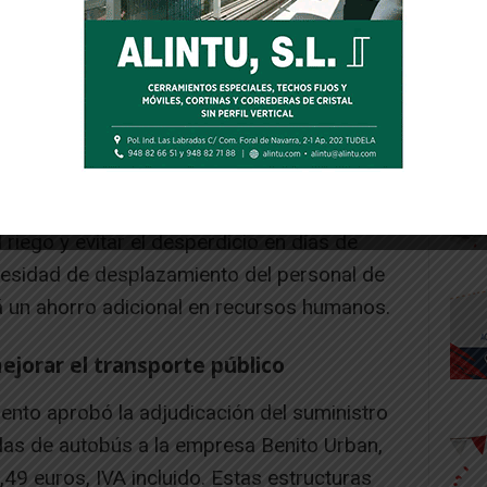
significativo de agua al optimizar los
 riego y evitar el desperdicio en días de
ecesidad de desplazamiento del personal de
 un ahorro adicional en recursos humanos.
jorar el transporte público
ento aprobó la adjudicación del suministro
as de autobús a la empresa Benito Urban,
,49 euros, IVA incluido. Estas estructuras