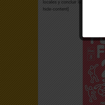
locales y concluir la rehabilitac
hide-content]