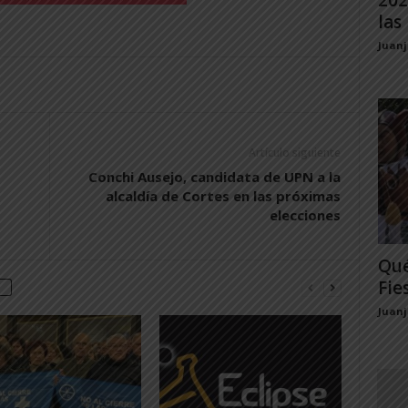
202
las 
Juan
Artículo siguiente
Conchi Ausejo, candidata de UPN a la
alcaldía de Cortes en las próximas
elecciones
Qué
Fie
Juan