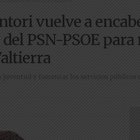
ar la candidatura del PSN-PSOE para recuperar la...
ntori vuelve a encabe
 del PSN-PSOE para 
altierra
 juventud y fomentar los servicios públicos 