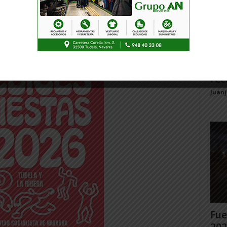
ión de la Torraza, símbolo de Valtierra.[/ihc-
-- Publicidad --
Gig
Tud
rec
Juan
Fue