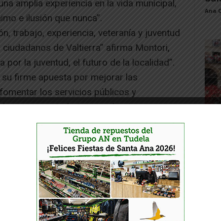
una amplia experiencia en la vida municipal,
Ana 
imo e ilusión que nunca”.
, trabajo, experiencia, veteranía y juventud
s ciudadanos de Valtierra” afirma Montori,
 por la juventud, el futuro de la localidad”.
 su firme apuesta por mejorar las
“fomentar los servicios públicos y
ida, tampoco, trabajar por el turismo con
Toq
á progresista, social, donde todas las
y la
firma Montori, y ofrece “participación” en la
Juan
 escucha activa constante para ser
 de nuestros vecinos y vecinas”.
a sintonía con el Gobierno de Navarra, que
legislatura mejorar las infraestructuras