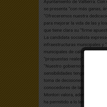
Ayuntamiento de Valtierra. Con 
se presenta ”con más ganas, án
“Ofreceremos nuestra dedicación
para mejorar la vida de las y lo
que tiene clara su “firme apuesta
La candidata socialista expresa
infraestructuras municipales y 
municipales de calidad”. No olv
“propuestas reales”.
“Nuestro gobierno municipal ser
sensibilidades tengan cabida”, a
toma de decisiones. “Diálogo y
conocedores de las necesidades
Montori valora, además, la buen
ha permitido a lo largo de esta 