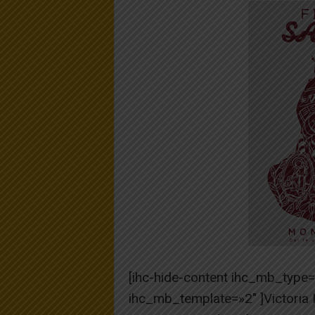
[ihc-hide-content ihc_mb_type
ihc_mb_template=»2″ ]Victoria 