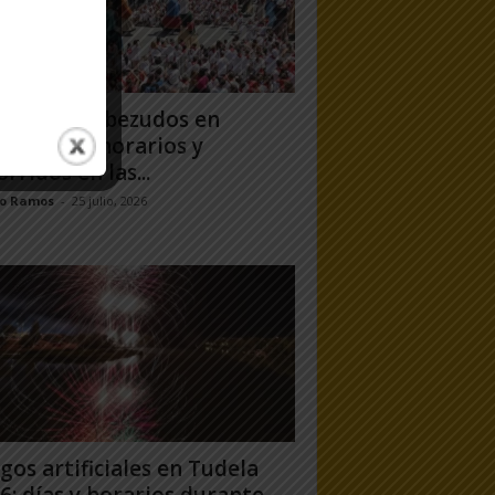
antes y Cabezudos en
ela 2026: horarios y
orridos en las...
jo Ramos
-
25 julio, 2026
gos artificiales en Tudela