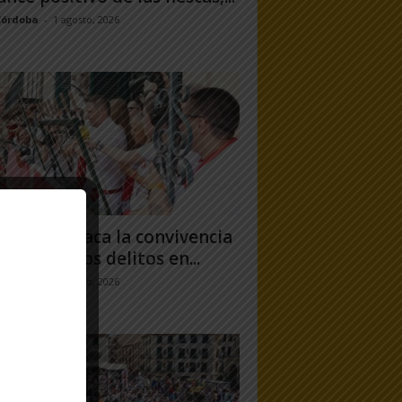
Córdoba
-
1 agosto, 2026
uero destaca la convivencia
 caída de los delitos en...
jo Ramos
-
31 julio, 2026