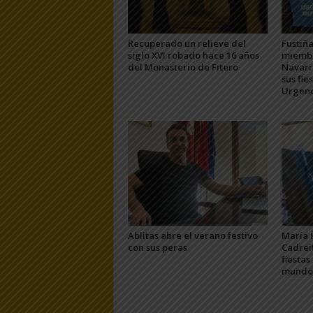
Recuperado un relieve del
Fustiña
siglo XVI robado hace 16 años
miembr
del Monasterio de Fitero
Navarra
sus fie
Urgenc
Ablitas abre el verano festivo
María 
con sus peras
Cadrei
fiestas
mundo 