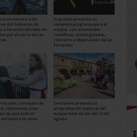
na no invitará a los
Arguedas presenta un
os del Gobierno de
completo programa para el
 a los actos oficiales de
eclipse, con actividades
stas por el cierre de las
científicas, visitas guiadas,
ias
concierto y observación de las
Perseidas
Preciado, concejala de
Sendaviva presenta la
ta: «Queremos unas
programación especial del
 en las que todo el
eclipse total de Sol del 12 de
encuentre su sitio»
agosto