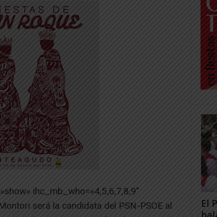
=»show» ihc_mb_who=»4,5,6,7,8,9″
El 
Montori será la candidata del PSN-PSOE al
bal