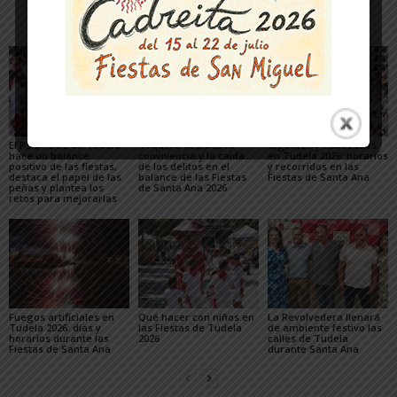
Artículos relacionados
Más del autor
El PSN-PSOE de Tudela
Toquero destaca la
Gigantes y Cabezudos
hace un balance
convivencia y la caída
en Tudela 2026: horarios
positivo de las fiestas,
de los delitos en el
y recorridos en las
destaca el papel de las
balance de las Fiestas
Fiestas de Santa Ana
peñas y plantea los
de Santa Ana 2026
retos para mejorarlas
Fuegos artificiales en
Qué hacer con niños en
La Revolvedera llenará
Tudela 2026: días y
las Fiestas de Tudela
de ambiente festivo las
horarios durante las
2026
calles de Tudela
Fiestas de Santa Ana
durante Santa Ana