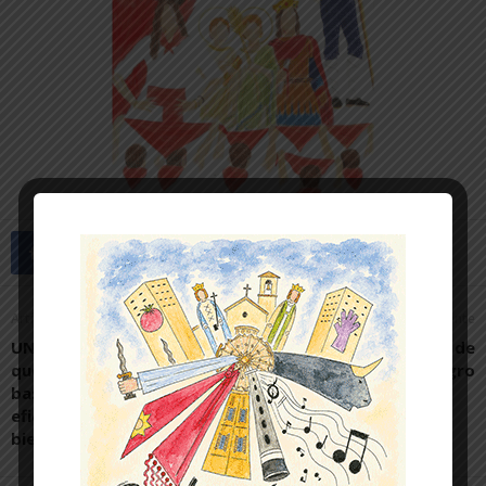
Artículo anterior
Artículo siguiente
UNED Cartagena certifica
Programa de Fiestas de
que mantiene un servicio
San Blas 2025 en Milagro
basado en procesos
eficientes, coherentes y
bien gestionados