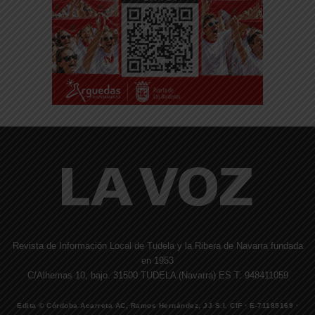
Revista de Información Local de Tudela y la Ribera de Navarra fundada
en 1953
C/Alhemas 10, bajo. 31500 TUDELA (Navarra) ES T. 948411059
Edita © Córdoba Acarreta AC, Ramos Hernández, JJ S.I. CIF · E-71185169 ·