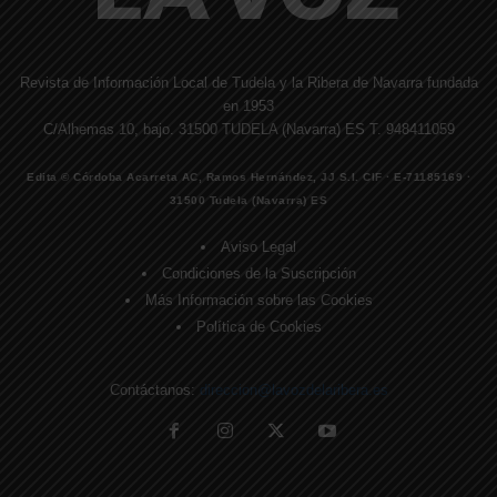
Revista de Información Local de Tudela y la Ribera de Navarra fundada
en 1953
C/Alhemas 10, bajo. 31500 TUDELA (Navarra) ES T. 948411059
Edita © Córdoba Acarreta AC, Ramos Hernández, JJ S.I. CIF · E-71185169 ·
31500 Tudela (Navarra) ES
Aviso Legal
Condiciones de la Suscripción
Más Información sobre las Cookies
Política de Cookies
Contáctanos:
direccion@lavozdelaribera.es