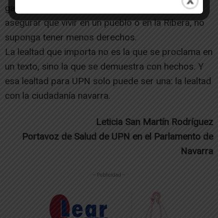
garantizar servicios, reducir listas de espera y
asegurar que vivir en un pueblo o en la Ribera, no
suponga tener menos derechos.
La lealtad que importa no es la que se proclama en
un texto, sino la que se demuestra con hechos. Y
esa lealtad para UPN solo puede ser una: la lealtad
con la ciudadanía navarra.
Leticia San Martín Rodríguez
Portavoz de Salud de UPN en el Parlamento de
Navarra
-- Publicidad --