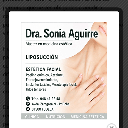
personas que se ven obligadas a acudir a
consultas privadas, porque el sistema sanitario
público no responde a sus necesidades en tiempo
y forma.
Hablar de equidad territorial, de defensa del
paciente y de sanidad pública fuerte mientras
aumentan las listas de espera, se multiplican las
dificultades para acceder al médico de familia y
crece la sanidad privada por necesidad no es
creíble para la ciudadanía.
Defender la sanidad pública no consiste en
redactar comunicados ni en acusar a otros de
generar ruido político, sino en cumplir la ley,