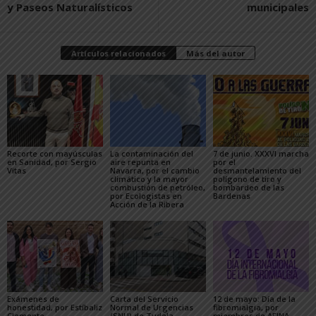
y Paseos Naturalísticos
municipales
Artículos relacionados
Más del autor
Recorte con mayúsculas
La contaminación del
7 de junio. XXXVI marcha
en Sanidad, por Sergio
aire repunta en
por el
Vitas
Navarra, por el cambio
desmantelamiento del
climático y la mayor
polígono de tiro y
combustión de petróleo,
bombardeo de las
por Ecologistas en
Bardenas
Acción de la Ribera
Exámenes de
Carta del Servicio
12 de mayo: Día de la
honestidad, por Estíbaliz
Normal de Urgencias
fibromialgia, por
Clemente
(SNU) de Tudela
miembros de AFINA