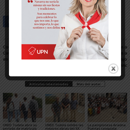
Artículo anterior
Artículo siguiente
Consorcio EDER impulsa un
El IES Valle del Ebro lleva a
Centro BTT para ciclistas
sus alumnos de Física a
en Cintruénigo
explorar la ciencia bajo
tierra en Canfranc
Artículos relacionados
Más del autor
UNED Tudela abre su
UNED Tudela exhibe las
La pamplonesa Ariadna
período de matrícula
mejores obras del XX
Puertas conquista