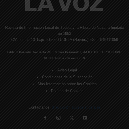
Revista de Información Local de Tudela y la Ribera de Navarra fundada
en 1953
C/Alhemas 10, bajo. 31500 TUDELA (Navarra) ES T. 948411059
Edita © Córdoba Acarreta AC, Ramos Hernández, JJ S.I. CIF · E-71185169 ·
31500 Tudela (Navarra) ES
Aviso Legal
Condiciones de la Suscripción
Más Información sobre las Cookies
Política de Cookies
Contáctanos:
direccion@lavozdelaribera.es