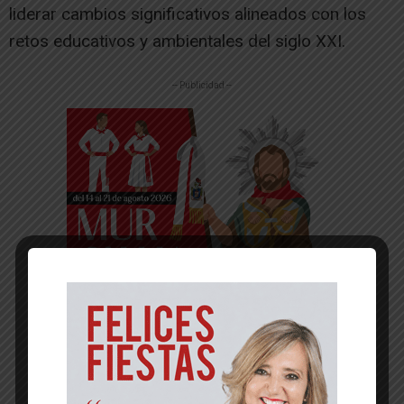
liderar cambios significativos alineados con los
retos educativos y ambientales del siglo XXI.
-- Publicidad --