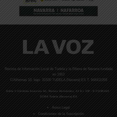
Revista de Información Local de Tudela y la Ribera de Navarra fundada
en 1953
C/Alhemas 10, bajo. 31500 TUDELA (Navarra) ES T. 948411059
Edita © Córdoba Acarreta AC, Ramos Hernández, JJ S.I. CIF · E-71185169 ·
31500 Tudela (Navarra) ES
Aviso Legal
Condiciones de la Suscripción