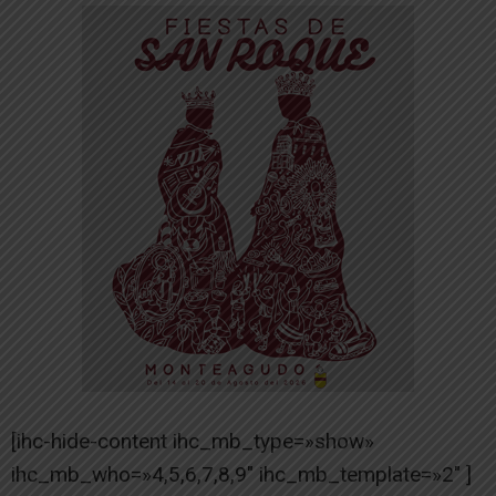
[ihc-hide-content ihc_mb_type=»show»
ihc_mb_who=»4,5,6,7,8,9″ ihc_mb_template=»2″ ]