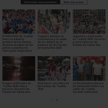
Artículos relacionados
Más del autor
El PSN-PSOE de Tudela
Toquero destaca la
Gigantes y Cabezudos
hace un balance
convivencia y la caída
en Tudela 2026: horarios
positivo de las fiestas,
de los delitos en el
y recorridos en las
destaca el papel de las
balance de las Fiestas
Fiestas de Santa Ana
peñas y plantea los
de Santa Ana 2026
retos para mejorarlas
Fuegos artificiales en
Qué hacer con niños en
La Revolvedera llenará
Tudela 2026: días y
las Fiestas de Tudela
de ambiente festivo las
horarios durante las
2026
calles de Tudela
Fiestas de Santa Ana
durante Santa Ana