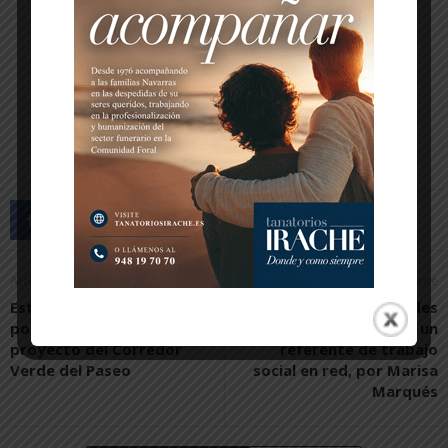
Artículo anterior
Artículo siguiente
Estupor en Navarra Suma
La mesa de entidades
por el rechazo del PSN al
sociales de Tude,a un
proyecto del Corredor
referente de trabajo
Verde del Paseo
social en red, por Marisa
Marqués