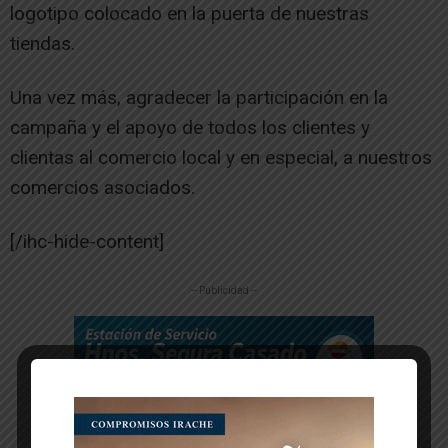
logotipo colocado en la puerta de nuestras
tiendas.
Una vez más, agradecer la participación en la
campaña y el apoyo de todos los clientes y
clientas al comercio local y en especial, a nuestros
comercios asociados.
[/ihc-hide-content]
-- Publicidad --