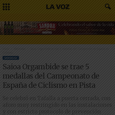
Inicio
Merindad
Saioa Orgambide se trae 5 medallas del Campeonato de España de
Ciclismo...
MERINDAD
Saioa Orgambide se trae 5
medallas del Campeonato de
España de Ciclismo en Pista
Se celebró en Tafalla a puerta cerrada, con
aforo muy restringido en las instalaciones
y con estricto protocolo de prevención