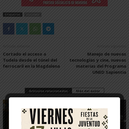
ETIQUETAS
CICLISMO
Artículo anterior
Artículo siguiente
Cortado el acceso a
Manejo de nuevas
Tudela desde el túnel del
tecnologías y cine, nuevas
ferrocaril en la Magdalena
materias del Programa
UNED Sapientia
Artículos relacionados
Más del autor