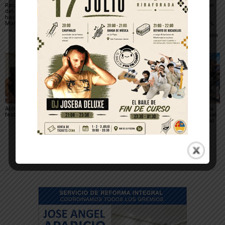
Recuperado un relieve
Fustiñana no invitará a
Arguedas presenta un
del siglo XVI robado
los miembros del
completo programa
hace 16 años del
Gobierno de Navarra a
para el eclipse, con
Monasterio de Fitero
los actos oficiales de
actividades científicas,
sus fiestas por el cierre
visitas guiadas,
de las Urgencias
concierto y observación
de las Perseidas
Ablitas abre el verano
María Preciado,
Sendaviva presenta la
festivo con sus peras
concejala de Cadreita:
programación especial
«Queremos unas fiestas
del eclipse total de Sol
en las que todo el
del 12 de agosto
mundo encuentre su
sitio»