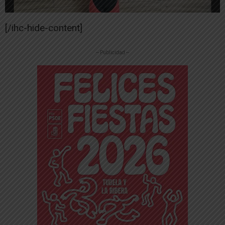
[/ihc-hide-content]
-- Publicidad --