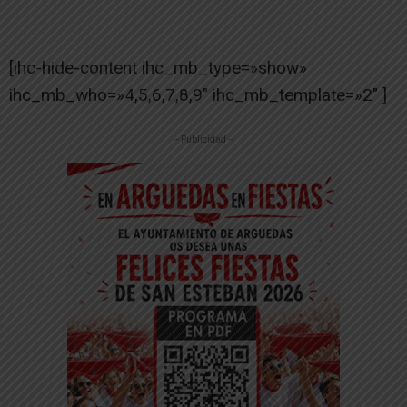
[ihc-hide-content ihc_mb_type=»show»
ihc_mb_who=»4,5,6,7,8,9″ ihc_mb_template=»2″ ]
-- Publicidad --