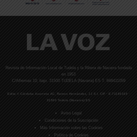
Revista de Información Local de Tudela y la Ribera de Navarra fundada
en 1953
C/Alhemas 10, bajo. 31500 TUDELA (Navarra) ES T. 948411059
Edita © Córdoba Acarreta AC, Ramos Hernández, JJ S.I. CIF · E-71185169 ·
31500 Tudela (Navarra) ES
Aviso Legal
Condiciones de la Suscripción
Más Información sobre las Cookies
Política de Cookies