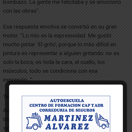
bombazo. La gente me felicitaba y se emocionó
con las obras”.
Esa respuesta emotiva se convirtió en su gran
motor. “Lo mío es la expresividad. Me gustó
mucho pintar ‘El grito’, porque lo más difícil en
pintura es representar a alguien gritando: no es
solo la boca, es toda la cara, el cuello, los
músculos, todo se condiciona con esa
expresión…”.
Técnica, búsqueda e inspiración
Aunque autodidacta, reconoce que su evolución
técnica en estos intensos meses de trabajo ha
sido notable. “Creo que he llegado al punto en el