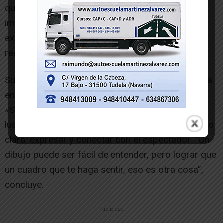
que ya consigo hacer el cuadro tal y como lo
imagino”. Ahora, explica, trabaja casi
exclusivamente con óleo y emplea materiales
recuperados o comprados de segunda mano.
Su proceso creativo es meticuloso y basado en la
emoción. Sus ideas, relata, nacen del día a día.
«Surgen las ideas, lo apunto todo en el móvil y
luego lo desarrollo”. Pero su apuesta sigue siendo
clara: expresar y conectar con el espectador. “Un
dibujo puede ser fácil de entender, pero lograr que
un cuadro que te haga sentir, eso es otra cosa”,
concluye.
-- Publicidad --