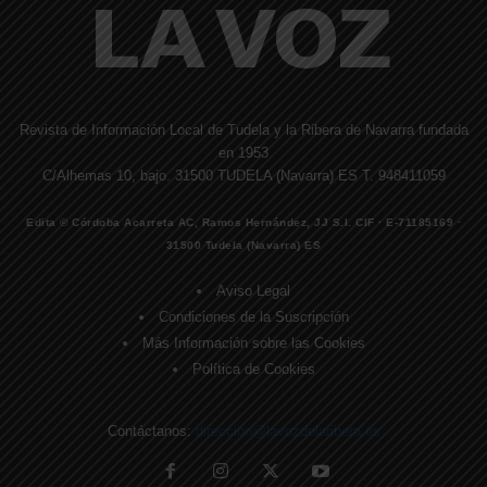
Revista de Información Local de Tudela y la Ribera de Navarra fundada
en 1953
C/Alhemas 10, bajo. 31500 TUDELA (Navarra) ES T. 948411059
Edita © Córdoba Acarreta AC, Ramos Hernández, JJ S.I. CIF · E-71185169 ·
31500 Tudela (Navarra) ES
Aviso Legal
Condiciones de la Suscripción
Más Información sobre las Cookies
Política de Cookies
Contáctanos:
direccion@lavozdelaribera.es