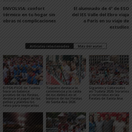
Artículo anterior
Artículo siguiente
ENVOLVIA: confort
El alumnado de 4º de ESO
térmico en tu hogar sin
del IES Valle del Ebro viaja
obras ni complicaciones
a París en su viaje de
estudios
Artículos relacionados
Más del autor
El PSN-PSOE de Tudela
Toquero destaca la
Gigantes y Cabezudos
hace un balance
convivencia y la caída
en Tudela 2026: horarios
positivo de las fiestas,
de los delitos en el
y recorridos en las
destaca el papel de las
balance de las Fiestas
Fiestas de Santa Ana
peñas y plantea los
de Santa Ana 2026
retos para mejorarlas