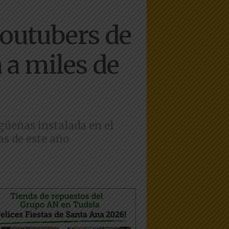
youtubers de
 a miles de
igüeñas instalada en el
as de este año