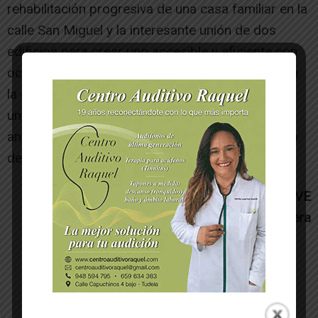
rehabilitación progresiva de una casa familiar en la
calle San Miguel y la interesante unión de dos
edificios para crear uno accesible y eficiente con
ocho apartamentos para alquiler para jóvenes en
la calle San Antón. Merecido reconocimiento a
unos casos ejemplares y que esperamos que
animen a otras personas a lanzarse a la aventura
de rehabilitar.
Miguel Carasusán, Arquitecto Nasuvinsa/ORVE
Ribera
-- Publicidad --