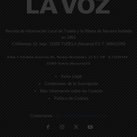
Revista de Información Local de Tudela y la Ribera de Navarra fundada
en 1953
C/Alhemas 10, bajo. 31500 TUDELA (Navarra) ES T. 948411059
Edita © Córdoba Acarreta AC, Ramos Hernández, JJ S.I. CIF · E-71185169 ·
31500 Tudela (Navarra) ES
Aviso Legal
Condiciones de la Suscripción
Más Información sobre las Cookies
Política de Cookies
Contáctanos:
direccion@lavozdelaribera.es