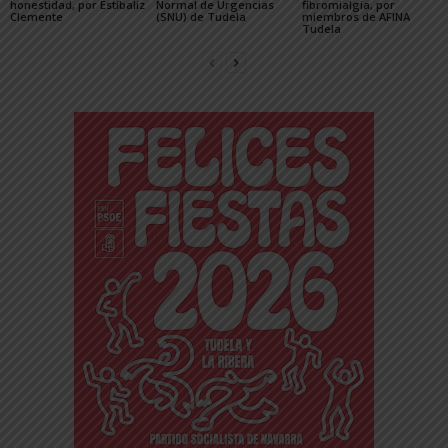
honestidad, por Estíbaliz
Normal de Urgencias
fibromialgia, por
Clemente
(SNU) de Tudela
miembros de AFINA
Tudela