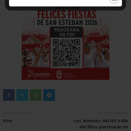
Artículo anterior
Artículo siguiente
Vivir
Los alumnos del IES Valle
del Ebro participan en