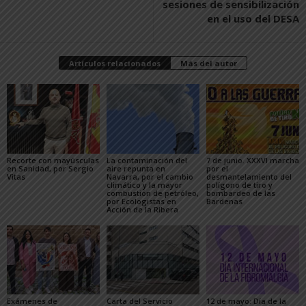
sesiones de sensibilización
en el uso del DESA
Artículos relacionados
Más del autor
Recorte con mayúsculas
La contaminación del
7 de junio. XXXVI marcha
en Sanidad, por Sergio
aire repunta en
por el
Vitas
Navarra, por el cambio
desmantelamiento del
climático y la mayor
polígono de tiro y
combustión de petróleo,
bombardeo de las
por Ecologistas en
Bardenas
Acción de la Ribera
Exámenes de
Carta del Servicio
12 de mayo: Día de la