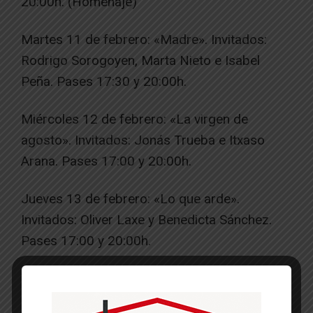
20:00h. (Homenaje)
Martes 11 de febrero: «Madre». Invitados:
Rodrigo Sorogoyen, Marta Nieto e Isabel
Peña. Pases 17:30 y 20:00h.
Miércoles 12 de febrero: «La virgen de
agosto». Invitados: Jonás Trueba e Itxaso
Arana. Pases 17:00 y 20:00h.
Jueves 13 de febrero: «Lo que arde».
Invitados: Oliver Laxe y Benedicta Sánchez.
Pases 17:00 y 20:00h.
Viernes 14 de febrero: «Mientras dure la
guerra». Invitados: Karra Elejalde. Pases 17:00