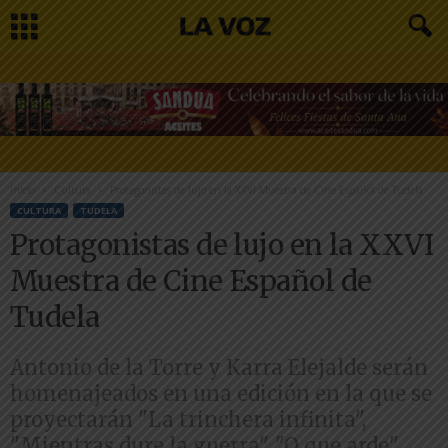
Inicio
Cultura
Protagonistas de lujo en la XXVI Muestra de Cine Español de Tudela
CULTURA
TUDELA
Protagonistas de lujo en la XXVI
Muestra de Cine Español de
Tudela
Antonio de la Torre y Karra Elejalde serán
homenajeados en una edición en la que se
proyectarán "La trinchera infinita",
"Mientras dure la guerra", "O que arde",