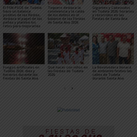
El PSN-PSOE de Tudela
Toquero destaca la
Gigantes y Cabezudos
hace un balance
convivencia y la caída
en Tudela 2026: horarios
positivo de las fiestas,
de los delitos en el
y recorridos en las
destaca el papel de las
balance de las Fiestas
Fiestas de Santa Ana
peñas y plantea los
de Santa Ana 2026
retos para mejorarlas
Fuegos artificiales en
Qué hacer con niños en
La Revolvedera llenará
Tudela 2026: días y
las Fiestas de Tudela
de ambiente festivo las
horarios durante las
2026
calles de Tudela
Fiestas de Santa Ana
durante Santa Ana