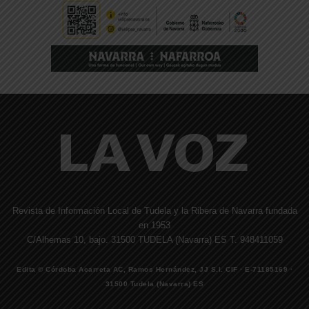
Revista de Información Local de Tudela y la Ribera de Navarra fundada
en 1953
C/Alhemas 10, bajo. 31500 TUDELA (Navarra) ES T. 948411059
Edita © Córdoba Acarreta AC, Ramos Hernández, JJ S.I. CIF · E-71185169 ·
31500 Tudela (Navarra) ES