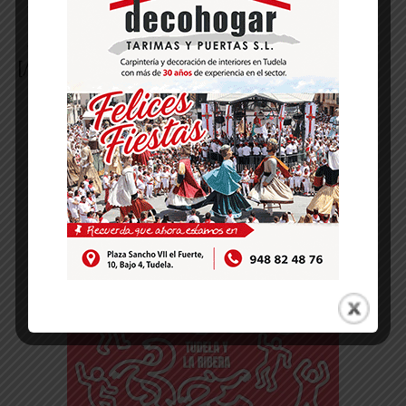
y 20:00h. (Homenaje)
[/ihc-hide-content]
-- Publicidad --