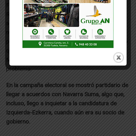
Ferrer intentó anularlos tanto a mí como a la Sr.
Risueño en la Asamblea de dicho órgano y no
aceptaron nuestro nombramiento hasta el
mismo día de celebración de la misma, cuando
presentamos tres recursos de impugnación y lo
que se votaba eran los presupuestos de la
Mancomunidad, lo que provocaría un serio
problema.
En la campaña electoral se mostró partidario de
llegar a acuerdos con Navarra Suma, algo que,
incluso, llego a inquietar a la candidatura de
Izquierda-Ezkerra, cuando aún era su socio de
gobierno.