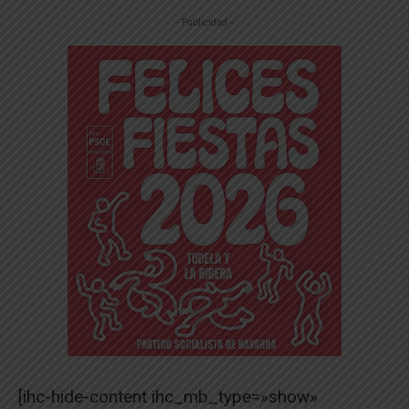
-- Publicidad --
[ihc-hide-content ihc_mb_type=»show»