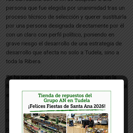
persona que fue elegida por unanimidad tras un
proceso técnico de selección y querer sustituirla
por una persona designada directamente por él
con un claro con perfil político, poniendo en
grave riesgo el desarrollo de una estrategia de
desarrollo que afecta no solo a Tudela, sino a
toda la Ribera.
Se ha personificado mucho el gobierno en la
figura del alcalde, pero ¿cómo valora el resto del
equipo de gobierno?
Detectó inexperiencia en puestos de
responsabilidad y fallos que se cometen. El
presidente de la Mancomunidad, Fernando