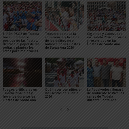
El PSN-PSOE de Tudela
Toquero destaca la
Gigantes y Cabezudos
hace un balance
convivencia y la caída
en Tudela 2026: horarios
positivo de las fiestas,
de los delitos en el
y recorridos en las
destaca el papel de las
balance de las Fiestas
Fiestas de Santa Ana
peñas y plantea los
de Santa Ana 2026
retos para mejorarlas
Fuegos artificiales en
Qué hacer con niños en
La Revolvedera llenará
Tudela 2026: días y
las Fiestas de Tudela
de ambiente festivo las
horarios durante las
2026
calles de Tudela
Fiestas de Santa Ana
durante Santa Ana