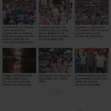
El PSN-PSOE de Tudela
Toquero destaca la
Gigantes y Cabezudos
hace un balance
convivencia y la caída
en Tudela 2026: horarios
positivo de las fiestas,
de los delitos en el
y recorridos en las
destaca el papel de las
balance de las Fiestas
Fiestas de Santa Ana
peñas y plantea los
de Santa Ana 2026
retos para mejorarlas
Fuegos artificiales en
Qué hacer con niños en
La Revolvedera llenará
Tudela 2026: días y
las Fiestas de Tudela
de ambiente festivo las
horarios durante las
2026
calles de Tudela
Fiestas de Santa Ana
durante Santa Ana