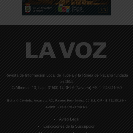
Revista de Información Local de Tudela y la Ribera de Navarra fundada
en 1953
C/Alhemas 10, bajo. 31500 TUDELA (Navarra) ES T. 948411059
Edita © Córdoba Acarreta AC, Ramos Hernández, JJ S.I. CIF · E-71185169 ·
31500 Tudela (Navarra) ES
Aviso Legal
Condiciones de la Suscripción