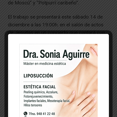
de Moscú” y “Potpurrí caribeño”.
El trabajo se presentará este sábado 14 de
diciembre a las 19:00h. en el salón de actos
de Jesuitas en un concierto que contará con
las distintas entidades que han colaborado en
su grabación y la colaboración especial del
Grupo Municipal de Danzas de Tudela, los
paloteados de San Juan y el Casco Viejo, la
Comparsa Perrinche, el grupo Tresmontes, de
Cabanillas, el Grupo de Danzas Laya, una
formación de bailarines latinos y los joteros
los joteros Jesús Mari Iturre (Puchero) y
Felipe Andía (El maño).