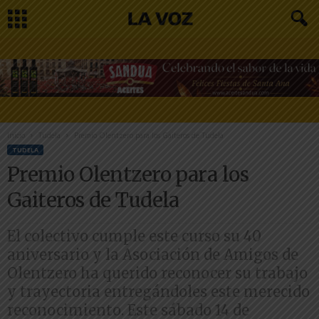
Inicio
Tudela
Premio Olentzero para los Gaiteros de Tudela
TUDELA
Premio Olentzero para los
Gaiteros de Tudela
El colectivo cumple este curso su 40
aniversario y la Asociación de Amigos de
Olentzero ha querido reconocer su trabajo
y trayectoria entregándoles este merecido
reconocimiento. Este sábado 14 de