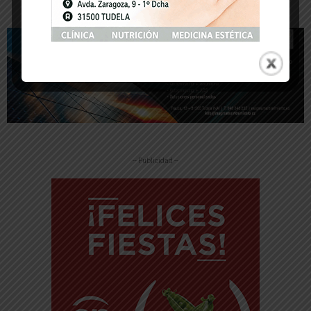
[/ihc-hide-content]
-- Publicidad --