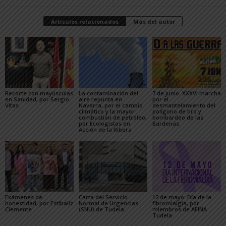
Artículos relacionados
Más del autor
Recorte con mayúsculas
La contaminación del
7 de junio. XXXVI marcha
en Sanidad, por Sergio
aire repunta en
por el
Vitas
Navarra, por el cambio
desmantelamiento del
climático y la mayor
polígono de tiro y
combustión de petróleo,
bombardeo de las
por Ecologistas en
Bardenas
Acción de la Ribera
Exámenes de
Carta del Servicio
12 de mayo: Día de la
honestidad, por Estíbaliz
Normal de Urgencias
fibromialgia, por
Clemente
(SNU) de Tudela
miembros de AFINA
Tudela