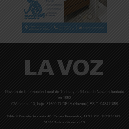
Revista de Información Local de Tudela y la Ribera de Navarra fundada
en 1953
C/Alhemas 10, bajo. 31500 TUDELA (Navarra) ES T. 948411059
Edita © Córdoba Acarreta AC, Ramos Hernández, JJ S.I. CIF · E-71185169 ·
31500 Tudela (Navarra) ES