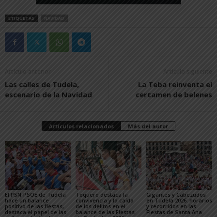
ETIQUETAS
NAVIDAD
Artículo anterior
Artículo siguiente
Las calles de Tudela,
La Teba reinventa el
escenario de la Navidad
certamen de belenes
Artículos relacionados
Más del autor
El PSN-PSOE de Tudela
Toquero destaca la
Gigantes y Cabezudos
hace un balance
convivencia y la caída
en Tudela 2026: horarios
positivo de las fiestas,
de los delitos en el
y recorridos en las
destaca el papel de las
balance de las Fiestas
Fiestas de Santa Ana