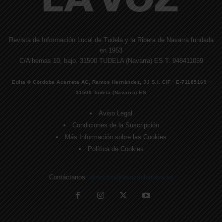
Revista de Información Local de Tudela y la Ribera de Navarra fundada
en 1953
C/Alhemas 10, bajo. 31500 TUDELA (Navarra) ES T. 948411059
Edita © Córdoba Acarreta AC, Ramos Hernández, JJ S.I. CIF · E-71185169 ·
31500 Tudela (Navarra) ES
Aviso Legal
Condiciones de la Suscripción
Más Información sobre las Cookies
Política de Cookies
Contáctanos:
direccion@lavozdelaribera.es