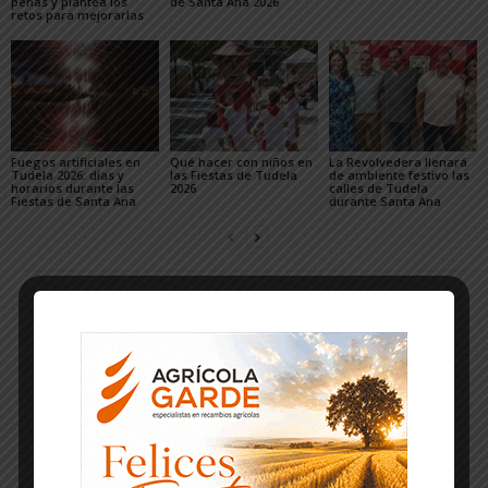
peñas y plantea los
de Santa Ana 2026
retos para mejorarlas
Fuegos artificiales en
Qué hacer con niños en
La Revolvedera llenará
Tudela 2026: días y
las Fiestas de Tudela
de ambiente festivo las
horarios durante las
2026
calles de Tudela
Fiestas de Santa Ana
durante Santa Ana