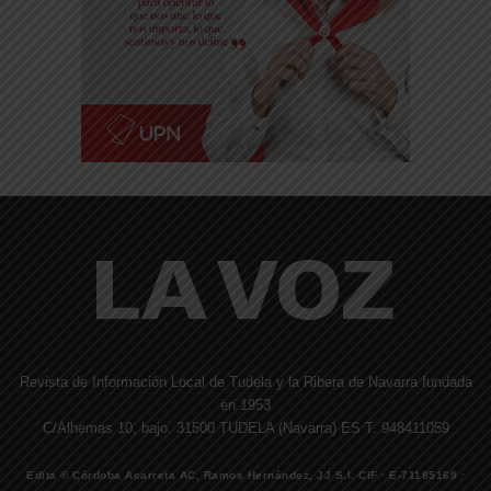
Revista de Información Local de Tudela y la Ribera de Navarra fundada
en 1953
C/Alhemas 10, bajo. 31500 TUDELA (Navarra) ES T. 948411059
Edita © Córdoba Acarreta AC, Ramos Hernández, JJ S.I. CIF · E-71185169 ·