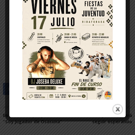
Artículo anterior
Artículo siguiente
En marcha el proyecto
La Puerta del Juicio deberá
“Soy jugador de Osasuna”
seguir esperando