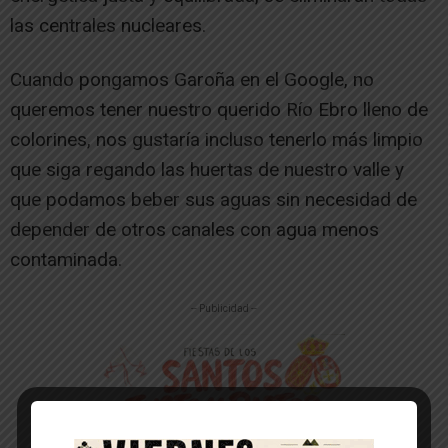
las centrales nucleares.
Cuando pongamos Garoña en el Google, no
queremos tener nuestro querido Río Ebro lleno de
colorines, nos gustaría incluso tenerlo más limpio
que siga regando las huertas de nuestro valle y
que podamos beber sus aguas sin necesidad de
depender de otros canales con agua menos
contaminada.
-- Publicidad --