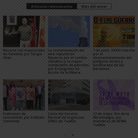
Artículos relacionados
Más del autor
Recorte con mayúsculas
La contaminación del
7 de junio. XXXVI marcha
en Sanidad, por Sergio
aire repunta en
por el
Vitas
Navarra, por el cambio
desmantelamiento del
climático y la mayor
polígono de tiro y
combustión de petróleo,
bombardeo de las
por Ecologistas en
Bardenas
Acción de la Ribera
Exámenes de
Carta del Servicio
12 de mayo: Día de la
honestidad, por Estíbaliz
Normal de Urgencias
fibromialgia, por
Clemente
(SNU) de Tudela
miembros de AFINA
Tudela