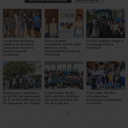
Artículos relacionados
Más del autor
Compañía de María
Silvia Lorente,
El IESO Castejón llega a
celebra su Semana
estudiante del IES Valle
Europa gracias a
Cultural en honor a
del Ebro, en la
Erasmus+
Santa Juana de
Olimpiada Nacional de
Lestonnac
Economía
Destacados resultados
El alumnado del IES
El IES Valle del Ebro
en la PAU del alumnado
Valle del Ebro disfruta
cosecha unos
de 2º de Bachillerato del
del aula científica del
excelentes resultados
IES Benjamín de Tudela
lSC de Canfranc
en la PAU