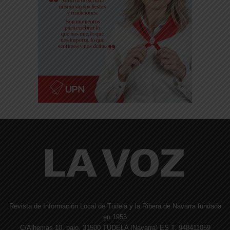
Revista de Información Local de Tudela y la Ribera de Navarra fundada
en 1953
C/Alhemas 10, bajo. 31500 TUDELA (Navarra) ES T. 948411059