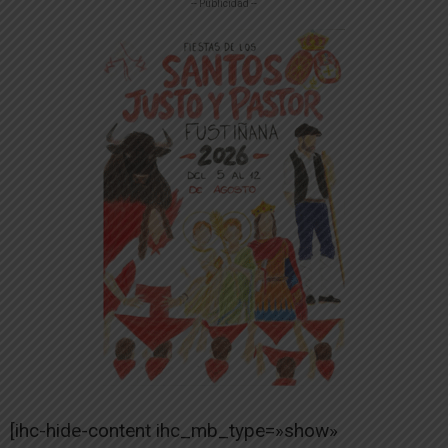
-- Publicidad --
[ihc-hide-content ihc_mb_type=»show»