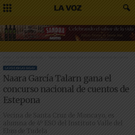
Inicio
La Voz en las Aulas
Naara García Talarn gana el concurso nacional de cuentos
de Estepona
LA VOZ EN LAS AULAS
Naara García Talarn gana el
concurso nacional de cuentos de
Estepona
Vecina de Santa Cruz de Moncayo, es
alumna de 4º ESO del Instituto Valle del
Ebro de Tudela