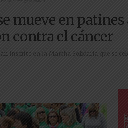
vor de la investigación contra el...
e mueve en patines a
n contra el cáncer
an inscrito en la Marcha Solidaria que se ce