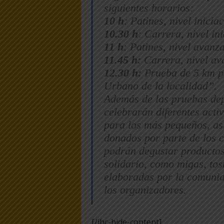
siguientes horarios:
10 h
: Patines, nivel inicia
10.30 h
: Carrera, nivel ini
11 h
: Patines, nivel avanz
11.45 h:
Carrera, nivel av
12.30 h:
Prueba de 5 km po
Urbano de la localidad”.
Además de las pruebas dep
celebrarán diferentes acti
para los más pequeños, así
donados por parte de los c
podrán degustar productos 
solidario, como migas, tos
elaboradas por la comunid
los organizadores.
[/ihc-hide-content]