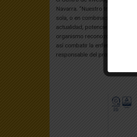
Navarra. “Nuestro trabajo tien
sola, o en combinación con otro
actualidad, potencie la inmunid
organismo reconozca a las célu
así combatir la enfermedad”, ex
responsable del proyecto.