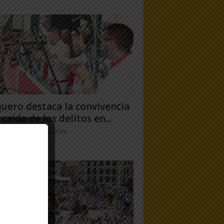
uero destaca la convivencia
 caída de los delitos en...
jo Ramos
-
31 julio, 2026