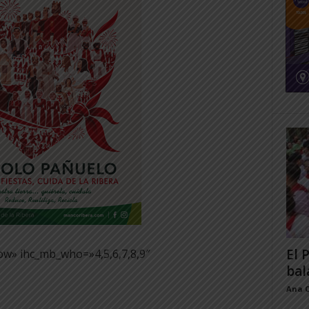
El 
ow» ihc_mb_who=»4,5,6,7,8,9″
bal
Ana 