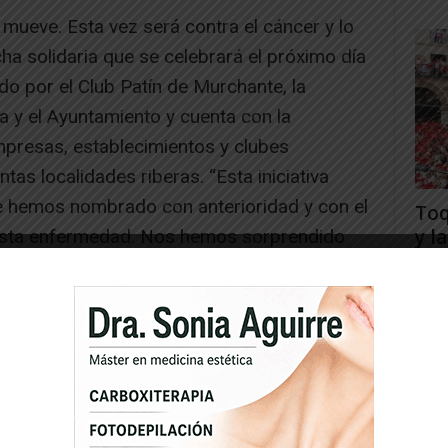
mueve. Esta vez será contra el cáncer y lo
ha solidaria que se celebrará el próximo día
ado por el Club Patín de Murchante, la
 y el Ayuntamiento y cuenta con la
presas, establecimientos y clubes
tas localidades riberas. “Esta iniciativa
ue hemos nombrado con anterioridad y con el
Toq
y la
 esta enfermedad. Nos hemos sorprendido
ibilidad y colaboración de todo el mundo.
Juan
 salido adelante”, explica Virginia Salcedo,
ó el pasado 20 de marzo con más de 1.500
dados (5 euros por inscripción) irán
cunas contra el cáncer que se desarrolla en
ca Aplicada (CIMA) de la Universidad de