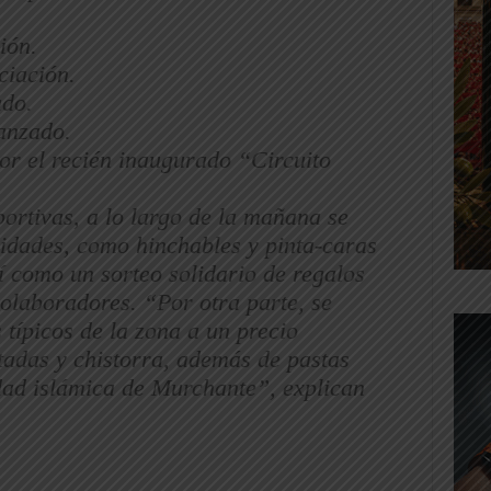
ción.
ciación.
ado.
anzado.
r el recién inaugurado “Circuito
ortivas, a lo largo de la mañana se
vidades, como hinchables y pinta-caras
 como un sorteo solidario de regalos
olaboradores. “Por otra parte, se
típicos de la zona a un precio
tadas y chistorra, además de pastas
ad islámica de Murchante”, explican