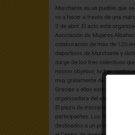
Murchante es un pueblo que se 
va a hacer a través de una marc
2 de abril. El acto está organiz
Asociación de Mujeres Albahaca
colaboración de más de 120 em
deportivos de Murchante y distin
surge de los tres colectivos q
mismo objetivo; luchar contra
muy gratamente de la gran sens
Gracias a ellos este proyecto ha
organizadora del evento.
El plazo de inscripción finaliz
participantes. Los fondos recau
destinados a un proyecto de va
el Centro de Investigación Médi