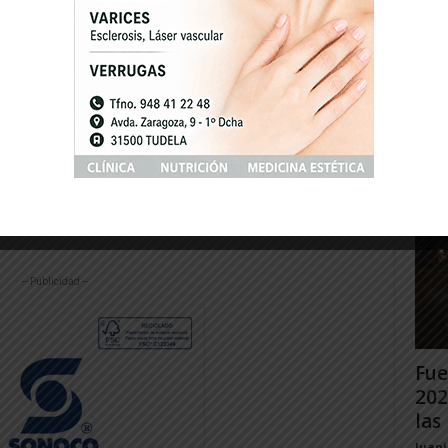
e como objetivo desarrollar una vacuna que
Gig
s tratamientos ya existentes en la
Tud
ad frente al cáncer, de modo que nuestro
rec
las tumorales y sea capaz de destruirlas y
Juan
plica el Dr. Pablo Sarobe, investigador
-- Publicidad --
Fue
202
las 
Juan