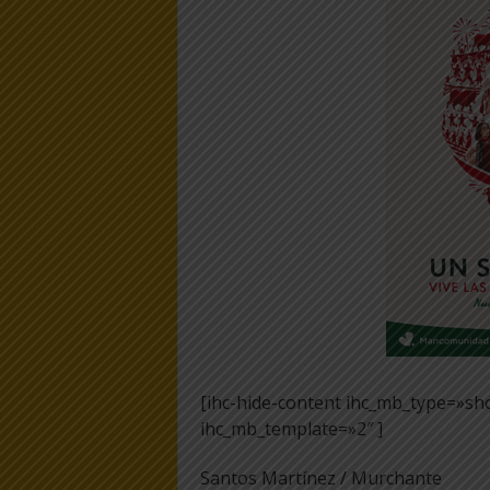
[ihc-hide-content ihc_mb_type=»sh
ihc_mb_template=»2″ ]
Santos Martínez / Murchante