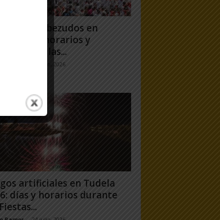
antes y Cabezudos en
ela 2026: horarios y
orridos en las...
jo Ramos
-
25 julio, 2026
gos artificiales en Tudela
6: días y horarios durante
Fiestas...
jo Ramos
-
24 julio, 2026