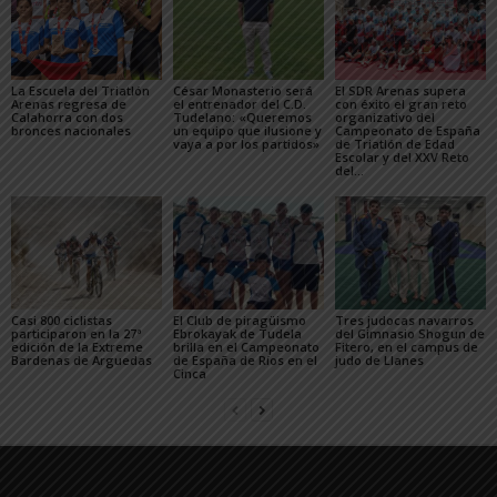
La Escuela del Triatlón
César Monasterio será
El SDR Arenas supera
Arenas regresa de
el entrenador del C.D.
con éxito el gran reto
Calahorra con dos
Tudelano: «Queremos
organizativo del
bronces nacionales
un equipo que ilusione y
Campeonato de España
vaya a por los partidos»
de Triatlón de Edad
Escolar y del XXV Reto
del...
Casi 800 ciclistas
El Club de piragüismo
Tres judocas navarros
participaron en la 27ª
Ebrokayak de Tudela
del Gimnasio Shogun de
edición de la Extreme
brilla en el Campeonato
Fitero, en el campus de
Bardenas de Arguedas
de España de Ríos en el
judo de Llanes
Cinca