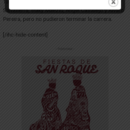
También acudieron sus compañeros Agustin
Salvatierra, Iñaky Maeztu, Angel Castillejo y Alvaro
Pereira, pero no pudieron terminar la carrera.
[/ihc-hide-content]
-- Publicidad --