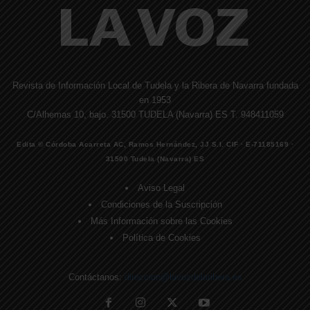
Revista de Información Local de Tudela y la Ribera de Navarra fundada
en 1953
C/Alhemas 10, bajo. 31500 TUDELA (Navarra) ES T. 948411059
Edita © Córdoba Acarreta AC, Ramos Hernández, JJ S.I. CIF · E-71185169 ·
31500 Tudela (Navarra) ES
Aviso Legal
Condiciones de la Suscripción
Más Información sobre las Cookies
Política de Cookies
Contáctanos:
direccion@lavozdelaribera.es