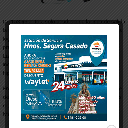
De 153 inscritos, solo acudieron a la linea de salida
la mitad de los participantes y solo 16 corredores
lograron finalizarla. Muchos abandonaron la
prueba sobre todo en la bajada de la Cadena de
Lizarraga a 750 metros, donde algunos de ellos
incluso fueron atendidos por síntomas de
hipotermia.
Entre estos 16 finalistas, estaba un representante
de la SDR Arenas Triatlón, Victor Aguirre, que tras
mucho sufrimiento y esfuerzo llego a la linea de
Meta.