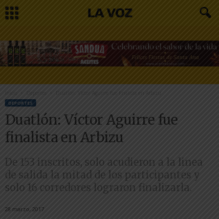
Inicio
Deportes
Duatlón: Víctor Aguirre fue finalista en Arbizu
DEPORTES
Duatlón: Víctor Aguirre fue
finalista en Arbizu
De 153 inscritos, solo acudieron a la linea
de salida la mitad de los participantes y
solo 16 corredores lograron finalizarla.
28 marzo, 2017