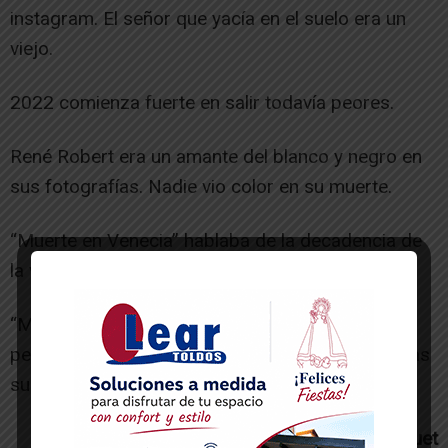
instagram. El señor que yacía en el suelo era un
viejo.
2022 comienza fuerte en salir todavía peores.
René Robert era un amante del blanco y negro en
sus fotografías. Nadie vio color en su muerte.
“Muerte en Venecia” hablaba de la decadencia de
la vejez personal y su no aceptación.
“Muerte en París” dice que la sociedad está
pervertida en su decadencia y la acepta con todas
sus consecuencias.
Sofía Pardo Huguet