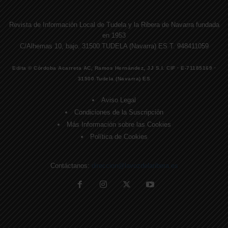
Revista de Información Local de Tudela y la Ribera de Navarra fundada
en 1953
C/Alhemas 10, bajo. 31500 TUDELA (Navarra) ES T. 948411059
Edita © Córdoba Acarreta AC, Ramos Hernández, JJ S.I. CIF · E-71185169 ·
31500 Tudela (Navarra) ES
Aviso Legal
Condiciones de la Suscripción
Más Información sobre las Cookies
Política de Cookies
Contáctanos:
direccion@lavozdelaribera.es