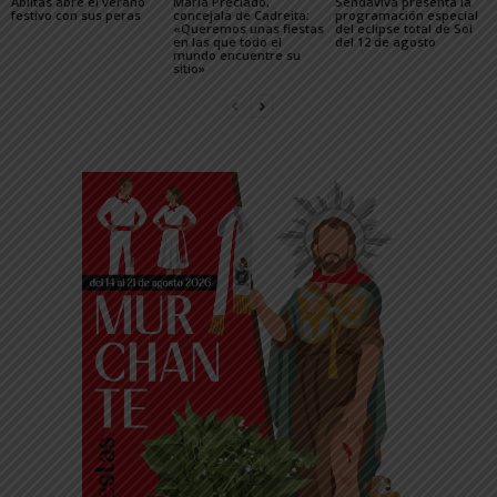
Ablitas abre el verano
María Preciado,
Sendaviva presenta la
festivo con sus peras
concejala de Cadreita:
programación especial
«Queremos unas fiestas
del eclipse total de Sol
en las que todo el
del 12 de agosto
mundo encuentre su
sitio»