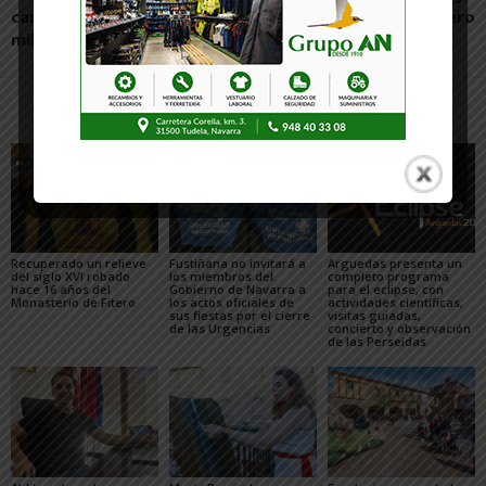
campos de fútbol por 5,97
Jiménez y Félix Zapatero
millones de euros
Artículos relacionados
Más del autor
Recuperado un relieve
Fustiñana no invitará a
Arguedas presenta un
del siglo XVI robado
los miembros del
completo programa
hace 16 años del
Gobierno de Navarra a
para el eclipse, con
Monasterio de Fitero
los actos oficiales de
actividades científicas,
sus fiestas por el cierre
visitas guiadas,
de las Urgencias
concierto y observación
de las Perseidas