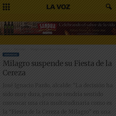
Inicio
Merindad
Milagro suspende su Fiesta de la Cereza
MERINDAD
Milagro suspende su Fiesta de la
Cereza
José Ignacio Pardo, alcalde: "La decisión ha
sido muy dura, pero no tendría sentido
convocar una cita multitudinaria como es
la “Fiesta de la Cereza de Milagro” en una