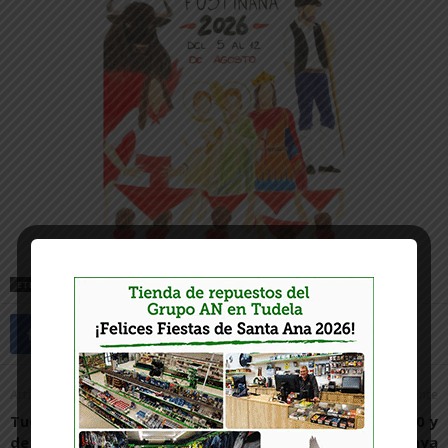
ETIQUETAS
CEREZA
FIESTA DE LA CEREZA
MILAGRO
Artículo anterior
Artículo siguiente
Tudela adjudica las obras
Las enfermeras del 2020 y
de sus nuevas piscinas y
de siempre, por Amaya