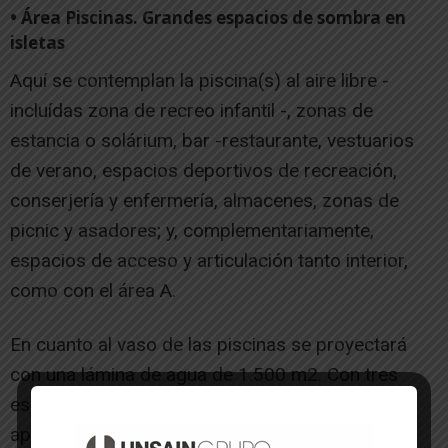
• Área Piscinas. Grandes espacios de sombra en
isletas
Aquí se contemplan la piscina(s) al aire libre -
incluídas zona de recreo infantil -, zonas de
estancia o solárium, bar -restaurante, vestuarios
de verano, espacios deportivos de recreación,
conserjería y enfermería, almacenes, zonas de
picnic y asadores; y, complementariamente,
espacios de acceso y articulación tanto interior,
como con el área A.
En cuanto al vaso de las piscinas se proyectará
con una lámina de agua de 1.500 m2. Con tres
espacios diferenciados aunque el usuario solo
aprecie una lámina única de agua. La superficie