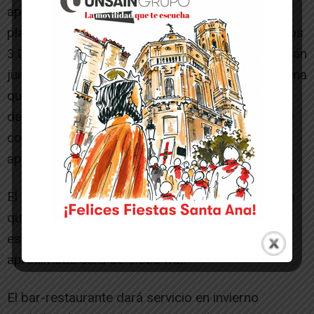
aproximada de vasos (1.500 m2 máximo), más
playas, zonas de acceso, etc. estará en torno a los
3.000 m2. Los elementos de zona spas se situarán
junto a una de las entradas de recreación de forma
que el monitor que controla la entrada a los
deslizadores o toboganes, asegure la vigilancia y
control de este espacio infantil. Superficie
aproximada 500 m2.
El proyecto contemplará igualmente una estancia
que rodee la zona acuática y que tenga grandes
espacios de sombra en isletas. La superficie
aproximada será de 9.000 m2.
El bar-restaurante dará servicio en invierno