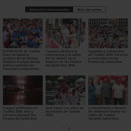
Artículos relacionados
Más del autor
El PSN-PSOE de Tudela
Toquero destaca la
Gigantes y Cabezudos
hace un balance
convivencia y la caída
en Tudela 2026: horarios
positivo de las fiestas,
de los delitos en el
y recorridos en las
destaca el papel de las
balance de las Fiestas
Fiestas de Santa Ana
peñas y plantea los
de Santa Ana 2026
retos para mejorarlas
Fuegos artificiales en
Qué hacer con niños en
La Revolvedera llenará
Tudela 2026: días y
las Fiestas de Tudela
de ambiente festivo las
horarios durante las
2026
calles de Tudela
Fiestas de Santa Ana
durante Santa Ana