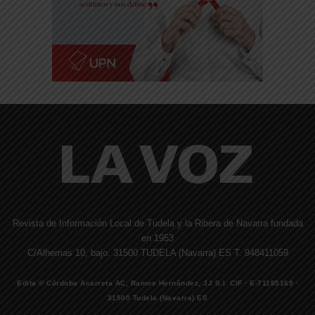
Revista de Información Local de Tudela y la Ribera de Navarra fundada
en 1953
C/Alhemas 10, bajo. 31500 TUDELA (Navarra) ES T. 948411059
Edita © Córdoba Acarreta AC, Ramos Hernández, JJ S.I. CIF · E-71185169 ·
31500 Tudela (Navarra) ES