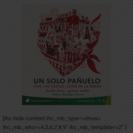
[ihc-hide-content ihc_mb_type=»show»
ihc_mb_who=»4,5,6,7,8,9″ ihc_mb_template=»2″ ]