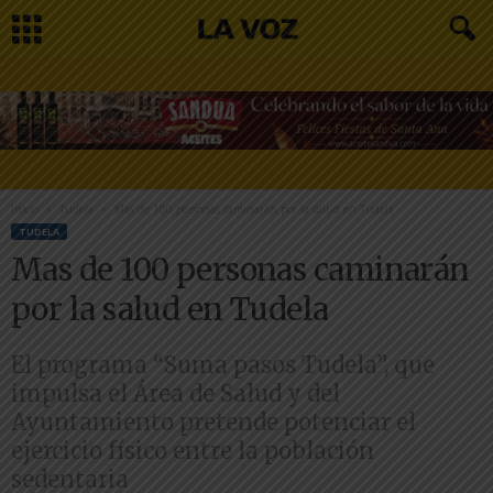
Inicio
Tudela
Mas de 100 personas caminarán por la salud en Tudela
TUDELA
Mas de 100 personas caminarán
por la salud en Tudela
El programa “Suma pasos Tudela”, que
impulsa el Área de Salud y del
Ayuntamiento pretende potenciar el
ejercicio físico entre la población
sedentaria