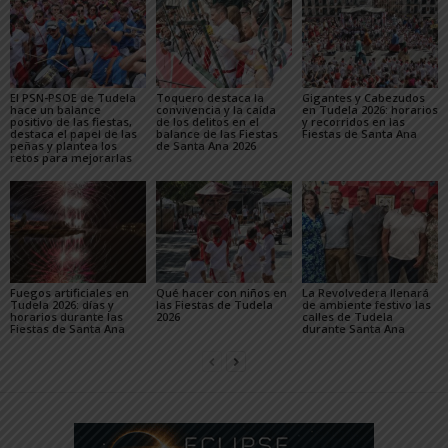
El PSN-PSOE de Tudela
Toquero destaca la
Gigantes y Cabezudos
hace un balance
convivencia y la caída
en Tudela 2026: horarios
positivo de las fiestas,
de los delitos en el
y recorridos en las
destaca el papel de las
balance de las Fiestas
Fiestas de Santa Ana
peñas y plantea los
de Santa Ana 2026
retos para mejorarlas
Fuegos artificiales en
Qué hacer con niños en
La Revolvedera llenará
Tudela 2026: días y
las Fiestas de Tudela
de ambiente festivo las
horarios durante las
2026
calles de Tudela
Fiestas de Santa Ana
durante Santa Ana