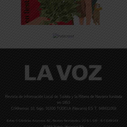
Revista de Información Local de Tudela y la Ribera de Navarra fundada
en 1953
C/Alhemas 10, bajo. 31500 TUDELA (Navarra) ES T. 948411059
Edita © Córdoba Acarreta AC, Ramos Hernández, JJ S.I. CIF · E-71185169 ·
31500 Tudela (Navarra) ES