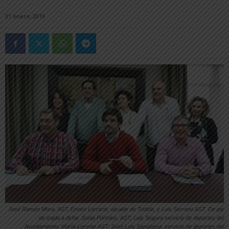
31 enero, 2019
José Ramón Mora, AST; Eneko Larrarte, alcalde de Tudela, y Luis Serrano AST. De pié
de izqda a dcha: Sonia Pórtoles, AST; Luis Segura servicio de deportes del
Ayuntamiento; María Lorente AST; José Luis Sangüesa, servicio de deportes del