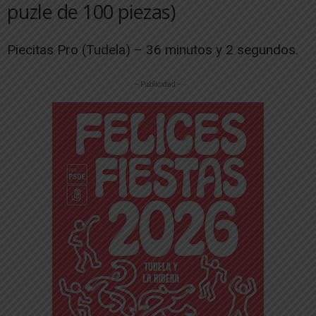
puzle de 100 piezas)
Piecitas Pro (Tudela) – 36 minutos y 2 segundos.
-- Publicidad --