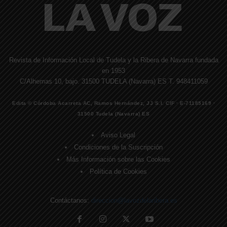
Revista de Información Local de Tudela y la Ribera de Navarra fundada
en 1953
C/Alhemas 10, bajo. 31500 TUDELA (Navarra) ES T. 948411059
Edita © Córdoba Acarreta AC, Ramos Hernández, JJ S.I. CIF · E-71185169 ·
31500 Tudela (Navarra) ES
Aviso Legal
Condiciones de la Suscripción
Más Información sobre las Cookies
Política de Cookies
Contáctanos:
direccion@lavozdelaribera.es