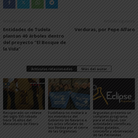
Artículo anterior
Artículo siguiente
Entidades de Tudela
Verduras, por Pepe Alfaro
plantan 40 árboles dentro
del proyecto “El Bosque de
la Vida”
Artículos relacionados
Más del autor
Recuperado un relieve
Fustiñana no invitará a
Arguedas presenta un
del siglo XVI robado
los miembros del
completo programa
hace 16 años del
Gobierno de Navarra a
para el eclipse, con
Monasterio de Fitero
los actos oficiales de
actividades científicas,
sus fiestas por el cierre
visitas guiadas,
de las Urgencias
concierto y observación
de las Perseidas