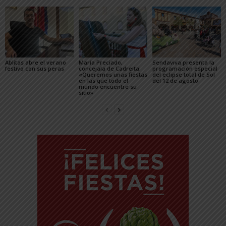
Ablitas abre el verano
María Preciado,
Sendaviva presenta la
festivo con sus peras
concejala de Cadreita:
programación especial
«Queremos unas fiestas
del eclipse total de Sol
en las que todo el
del 12 de agosto
mundo encuentre su
sitio»