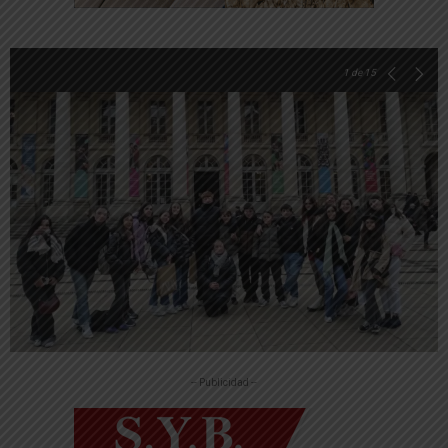
1
de 15
-- Publicidad --