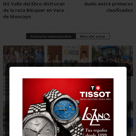
IES Valle del Ebro disfrutan
duelo entre primeros
de la ruta Bécquer en Vera
clasificados
de Moncayo
Artículos relacionados
Más del autor
Compañía de María
Silvia Lorente,
El IESO Castejón llega a
celebra su Semana
estudiante del IES Valle
Europa gracias a
Cultural en honor a
del Ebro, en la
Erasmus+
Santa Juana de
Olimpiada Nacional de
Lestonnac
Economía
Destacados resultados
El alumnado del IES
El IES Valle del Ebro