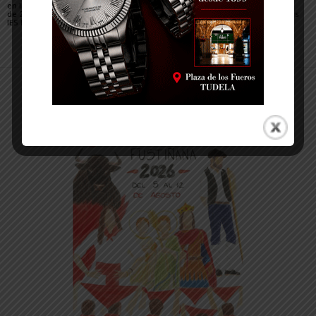
en la PAU del alumnado
Valle del Ebro disfruta
cosecha unos
de 2º de Bachillerato del
del aula científica del
excelentes resultados
IES Benjamín de Tudela
lSC de Canfranc
en la PAU