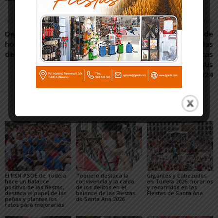
Artículo anterior
Artículo siguiente
Deja la reforma de tu
El Ayuntamiento de
hogar en manos de El Arca
Fustiñana apuesta por las
de Noe
infraestructuras turísticas
y deportivas en sus
presupuestos para 2024
Artículos relacionados
Más del autor
El PSN-PSOE de Tudela
Toquero destaca la
Gigantes y Cabezudos
hace un balance
convivencia y la caída
en Tudela 2026: horarios
positivo de las fiestas,
de los delitos en el
y recorridos en las
destaca el papel de las
balance de las Fiestas
Fiestas de Santa Ana
peñas y plantea los
de Santa Ana 2026
retos para mejorarlas