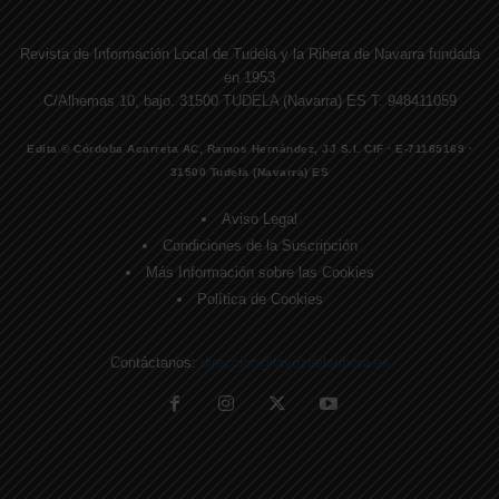
Revista de Información Local de Tudela y la Ribera de Navarra fundada
en 1953
C/Alhemas 10, bajo. 31500 TUDELA (Navarra) ES T. 948411059
Edita © Córdoba Acarreta AC, Ramos Hernández, JJ S.I. CIF · E-71185169 ·
31500 Tudela (Navarra) ES
Aviso Legal
Condiciones de la Suscripción
Más Información sobre las Cookies
Política de Cookies
Contáctanos:
direccion@lavozdelaribera.es