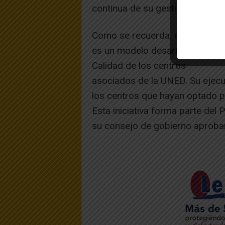
continua de su gestión.
Como se recuerda, el
Sistema d
es un modelo desarrollado por 
Calidad de los centros
asociados de la UNED. Su ejecu
los centros que hayan optado po
Esta iniciativa forma parte del
su consejo de gobierno aprobar