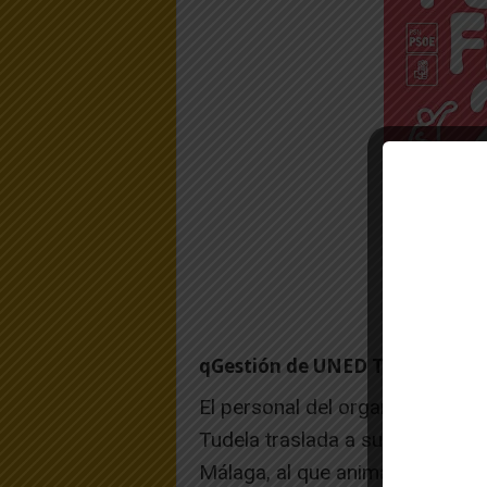
qGestión de UNED Tudela
El personal del organismo certi
Tudela traslada a su vez su en
Málaga, al que anima a continu