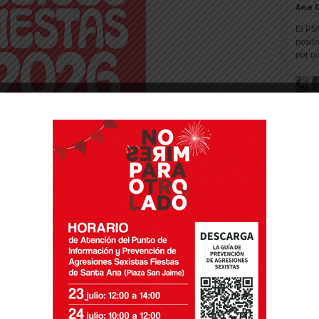
Ana 
El PS
positi
por un
ficador del área de qGestión de la UNED de
horabuena a todo el equipo de la UNED de
ar avanzando en el proceso de mejora