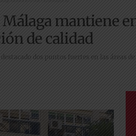
álaga mantiene en el nivel 1 su certificación de...
Málaga mantiene en 
ción de calidad
 destacado dos puntos fuertes en las áreas de