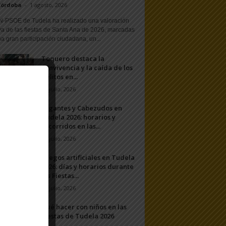
Córdoba
-
1 agosto, 2026
N-PSOE de Tudela ha realizado una valoración
va de las fiestas de Santa Ana de 2026, marcadas
a gran participación ciudadana, un...
Toquero destaca la
convivencia y la caída de los
delitos en...
31 julio, 2026
Gigantes y Cabezudos en
Tudela 2026: horarios y
recorridos en las...
25 julio, 2026
Fuegos artificiales en Tudela
2026: días y horarios durante
las Fiestas...
24 julio, 2026
Qué hacer con niños en las
Fiestas de Tudela 2026