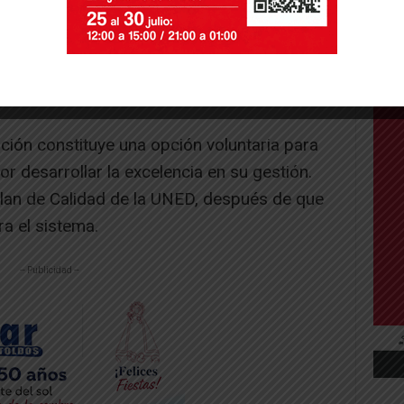
e Calidad del Centro Asociado (SCICG-CA)
qGestión, en colaboración con el Comité de
ción constituye una opción voluntaria para
r desarrollar la excelencia en su gestión.
 Plan de Calidad de la UNED, después de que
a el sistema.
-- Publicidad --