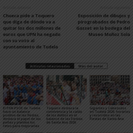
Artículo anterior
Artículo siguiente
Chueca pide a Toquero
Exposición de dibujos y
que diga de dónde va a
pirograbados de Pedro
quitar los dos millones de
Gasset en la bodega del
euros que UPN ha negado
Museo Muñoz Sola
con su voto al
ayuntamiento de Tudela
Artículos relacionados
Más del autor
El PSN-PSOE de Tudela
Toquero destaca la
Gigantes y Cabezudos
hace un balance
convivencia y la caída
en Tudela 2026: horarios
positivo de las fiestas,
de los delitos en el
y recorridos en las
destaca el papel de las
balance de las Fiestas
Fiestas de Santa Ana
peñas y plantea los
de Santa Ana 2026
retos para mejorarlas