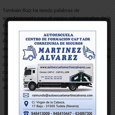
También Ruiz ha tenido palabras de
agradecimiento para el equipo administrativo de la
Policía Local de Tudela y ha hecho entrega de
ramos de flores a dos oficiales administrativos.
Por último, ha puesto en valor el trabajo conjunto
de todas las policías para que la ciudadanía pueda
vivir tranquila y feliz. “A la ciudadanía le da igual de
qué color vayan vestidos los que les atienden
cuando nos lo solicitan. Lo que demandan es un
buen servicio, eficaz y también eficiente”, ha
afirmado.
-- Publicidad --