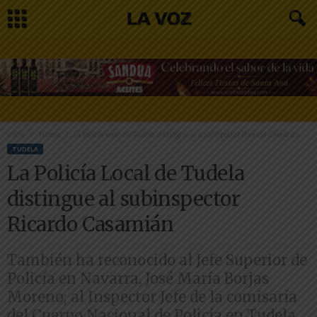
Inicio
Tudela
La Policía Local de Tudela distingue al subinspector Ricardo Casamián
TUDELA
La Policía Local de Tudela
distingue al subinspector
Ricardo Casamián
También ha reconocido al Jefe Superior de
Policía en Navarra, José María Borjas
Moreno; al Inspector Jefe de la comisaría
del Cuerpo Nacional de Policía en Tudela,