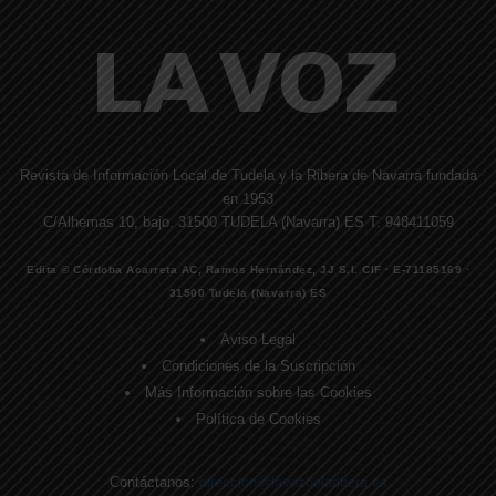
Revista de Información Local de Tudela y la Ribera de Navarra fundada
en 1953
C/Alhemas 10, bajo. 31500 TUDELA (Navarra) ES T. 948411059
Edita © Córdoba Acarreta AC, Ramos Hernández, JJ S.I. CIF · E-71185169 ·
31500 Tudela (Navarra) ES
Aviso Legal
Condiciones de la Suscripción
Más Información sobre las Cookies
Política de Cookies
Contáctanos:
direccion@lavozdelaribera.es