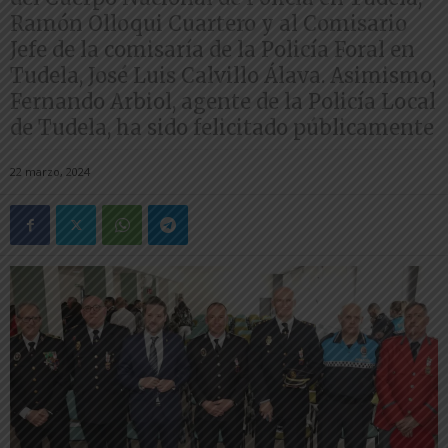
Ramón Olloqui Cuartero y al Comisario
Jefe de la comisaría de la Policía Foral en
Tudela, José Luis Calvillo Álava. Asimismo,
Fernando Arbiol, agente de la Policía Local
de Tudela, ha sido felicitado públicamente
22 marzo, 2024