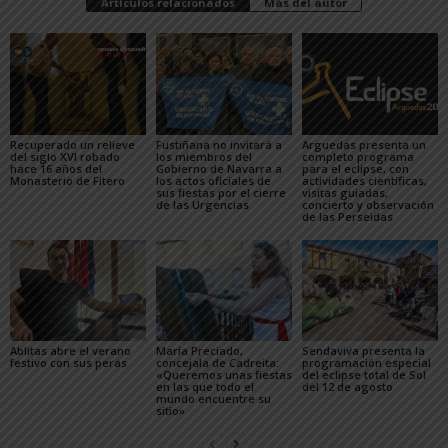
Artículos relacionados
Más del autor
Recuperado un relieve
Fustiñana no invitará a
Arguedas presenta un
del siglo XVI robado
los miembros del
completo programa
hace 16 años del
Gobierno de Navarra a
para el eclipse, con
Monasterio de Fitero
los actos oficiales de
actividades científicas,
sus fiestas por el cierre
visitas guiadas,
de las Urgencias
concierto y observación
de las Perseidas
Ablitas abre el verano
María Preciado,
Sendaviva presenta la
festivo con sus peras
concejala de Cadreita:
programación especial
«Queremos unas fiestas
del eclipse total de Sol
en las que todo el
del 12 de agosto
mundo encuentre su
sitio»