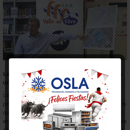
La elección de Cascante evita el traslado de
un centenar de estudiantes
La ubicación del nuevo instituto en Cascante
permitirá trasladar a diario cien estudiantes menos
que si se hubiera optado por construir el instituto
en Ablitas. Ambas localidades disponen de centros
de salud en Atención Primaria pero Cascante está