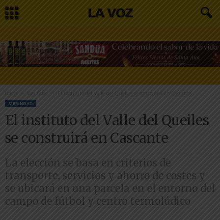
Inicio
Merindad
El instituto del Valle del Queiles se construirá en Cascante
MERINDAD
El instituto del Valle del Queiles
se construirá en Cascante
La elección se basa en criterios de
transporte, servicios y ahorro de costes y
se ubicará en una parcela en el entorno del
campo de fútbol y centro termolúdico