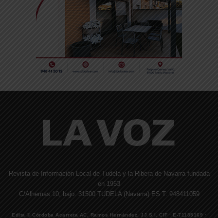
Revista de Información Local de Tudela y la Ribera de Navarra fundada
en 1953
C/Alhemas 10, bajo. 31500 TUDELA (Navarra) ES T. 948411059
Edita © Córdoba Acarreta AC, Ramos Hernández, JJ S.I. CIF · E-71185169 ·