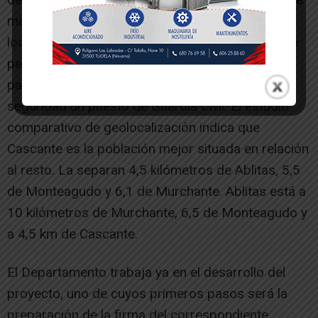
más próximo al Hospital de Tudela. Ambas
localidades disponen de helipuerto/helisuperficie
pero el de Cascante se ubica más próximo a la
parcela y Cascante dispone como dotación de
seguridad un puesto de Guardia Civil. El estudio
comparativo de geolocalización indica que
Cascante es la población mejor situada en relación
al resto. La separan 4,5 kilómetros de Ablitas, 5,5
de Monteagudo y 6,1 de Murchante. Ablitas está a
10 kilómetros de Murchante, 6,5 de Monteagudo y
a 4,5 km de Cascante.
El Departamento trabaja ya en el desarrollo del
proyecto, uno de cuyos primeros pasos será la
preparación de la firma del correspondiente