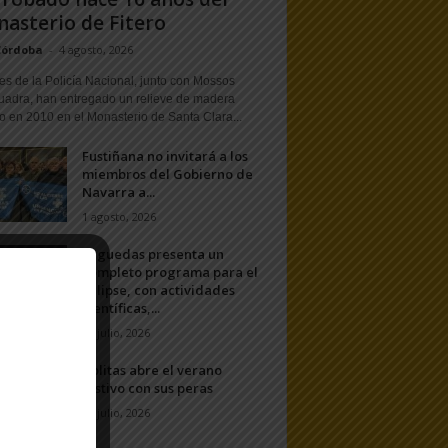
asterio de Fitero
Córdoba
-
4 agosto, 2026
s de la Policía Nacional, junto con Mossos
uadra, han entregado un relieve de madera
o en 2010 en el Monasterio de Santa Clara...
Fustiñana no invitará a los
miembros del Gobierno de
Navarra a...
1 agosto, 2026
Arguedas presenta un
completo programa para el
eclipse, con actividades
científicas,...
20 julio, 2026
Ablitas abre el verano
festivo con sus peras
11 julio, 2026