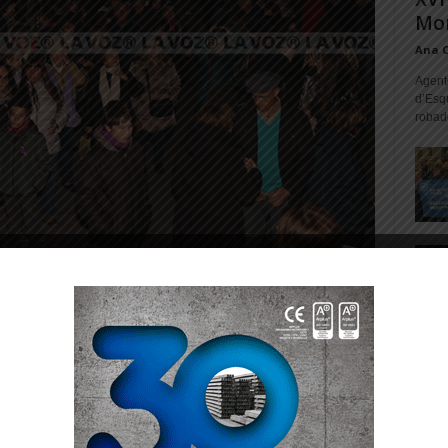
Mon
Ana 
Agente
d’Esq
robad