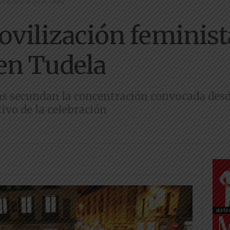
el Día de la Mujer en Tudela
ovilización feminista
 en Tudela
as secundan la concentración convocada desde
tivo de la celebración