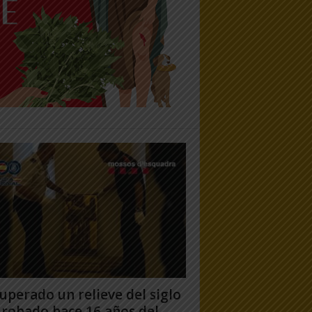
uperado un relieve del siglo
 robado hace 16 años del