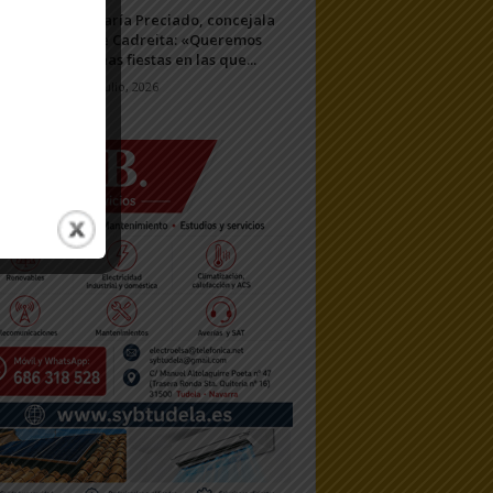
María Preciado, concejala
de Cadreita: «Queremos
unas fiestas en las que...
7 julio, 2026