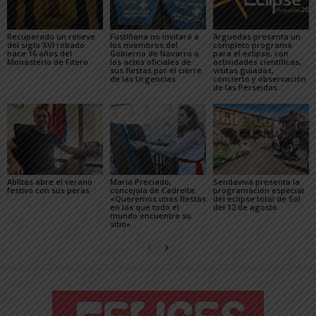
Recuperado un relieve
Fustiñana no invitará a
Arguedas presenta un
del siglo XVI robado
los miembros del
completo programa
hace 16 años del
Gobierno de Navarra a
para el eclipse, con
Monasterio de Fitero
los actos oficiales de
actividades científicas,
sus fiestas por el cierre
visitas guiadas,
de las Urgencias
concierto y observación
de las Perseidas
Ablitas abre el verano
María Preciado,
Sendaviva presenta la
festivo con sus peras
concejala de Cadreita:
programación especial
«Queremos unas fiestas
del eclipse total de Sol
en las que todo el
del 12 de agosto
mundo encuentre su
sitio»