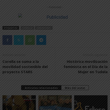
-- Publicidad --
ETIQUETAS
CORELLA
URBANISMO
Artículo anterior
Artículo siguiente
Corella se suma a la
Histórica movilización
movilidad sostenible del
feminista en el Día de la
proyecto STARS
Mujer en Tudela
Artículos relacionados
Más del autor