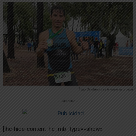
Íñigo Sevillano tras finalizar la prueba
-- Publicidad --
[ihc-hide-content ihc_mb_type=»show»