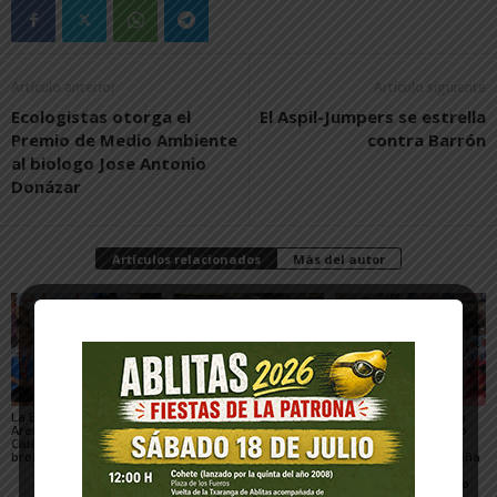
Artículo anterior
Artículo siguiente
Ecologistas otorga el
El Aspil-Jumpers se estrella
Premio de Medio Ambiente
contra Barrón
al biologo Jose Antonio
Donázar
Artículos relacionados
Más del autor
La Escuela del Triatlón
César Monasterio será
El SDR Arenas supera
Arenas regresa de
el entrenador del C.D.
con éxito el gran reto
Calahorra con dos
Tudelano: «Queremos
organizativo del
bronces nacionales
un equipo que ilusione y
Campeonato de España
vaya a por los partidos»
de Triatlón de Edad
Escolar y del XXV Reto
del...