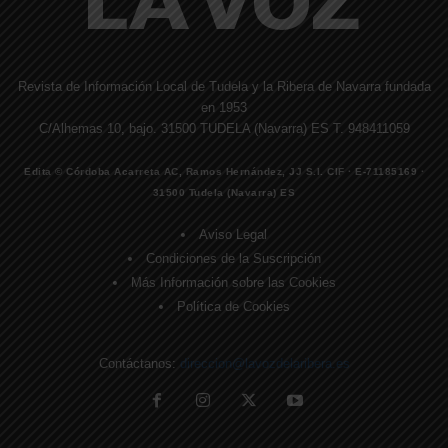
Revista de Información Local de Tudela y la Ribera de Navarra fundada
en 1953
C/Alhemas 10, bajo. 31500 TUDELA (Navarra) ES T. 948411059
Edita © Córdoba Acarreta AC, Ramos Hernández, JJ S.I. CIF · E-71185169 ·
31500 Tudela (Navarra) ES
Aviso Legal
Condiciones de la Suscripción
Más Información sobre las Cookies
Política de Cookies
Contáctanos:
direccion@lavozdelaribera.es