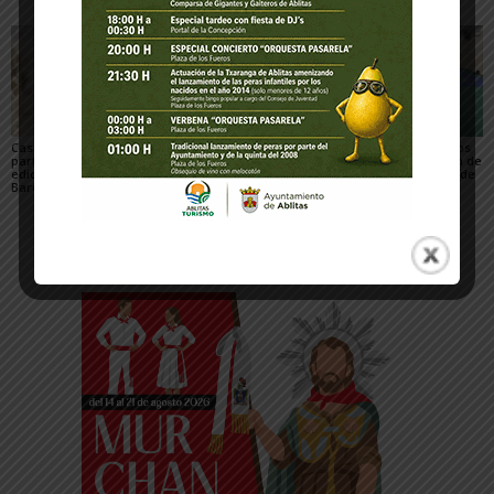
Casi 800 ciclistas
El Club de piragüismo
Tres judocas navarros
participaron en la 27ª
Ebrokayak de Tudela
del Gimnasio Shogun de
edición de la Extreme
brilla en el Campeonato
Fitero, en el campus de
Bardenas de Arguedas
de España de Ríos en el
judo de Llanes
Cinca