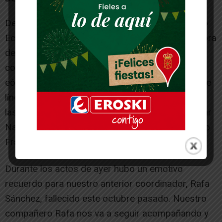
De este modo, desde la Consejería de Desarrollo
Económico se quiere que Navarra sea exportadora
de electricidad a otros territorios permitiendo la
construcción de una avalancha de polígonos
eólicos y solares y la construcción de decenas de
líneas de evacuación, algunas tan dañinas como
las líneas de muy alta tensión, que van a atravesar
Navarra para llevar la electricidad al País Vasco o
Francia.
Durante los actos de ayer hubo un emotivo
recuerdo para nuestro anterior coordinador, Rafa
Sánchez, fallecido este octubre pasado. Nuestro
compañero Rafa nos va a seguir acompañando y