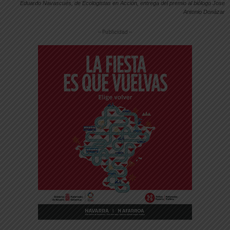
Eduardo Navascués, de Ecologistas en Acción, entrega del premio al biólogo Jose
Antonio Donázar
-- Publicidad --