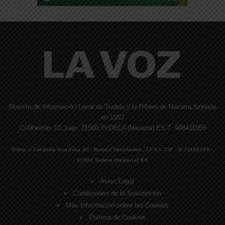
Revista de Información Local de Tudela y la Ribera de Navarra fundada
en 1953
C/Alhemas 10, bajo. 31500 TUDELA (Navarra) ES T. 948411059
Edita © Córdoba Acarreta AC, Ramos Hernández, JJ S.I. CIF · E-71185169 ·
31500 Tudela (Navarra) ES
Aviso Legal
Condiciones de la Suscripción
Más Información sobre las Cookies
Política de Cookies