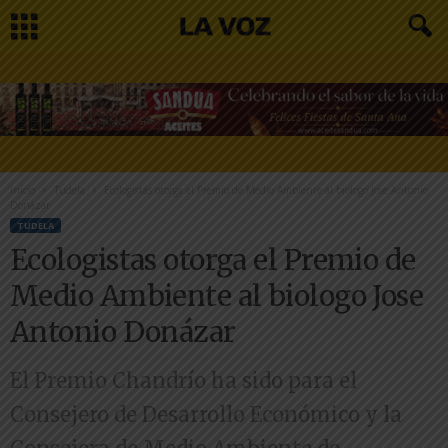
Inicio
Tudela
Ecologistas otorga el Premio de Medio Ambiente al biologo Jose Antonio
Donázar
TUDELA
Ecologistas otorga el Premio de
Medio Ambiente al biologo Jose
Antonio Donázar
El Premio Chandrío ha sido para el
Consejero de Desarrollo Económico y la