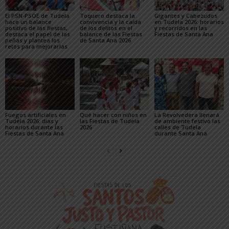
El PSN-PSOE de Tudela
Toquero destaca la
Gigantes y Cabezudos
hace un balance
convivencia y la caída
en Tudela 2026: horarios
positivo de las fiestas,
de los delitos en el
y recorridos en las
destaca el papel de las
balance de las Fiestas
Fiestas de Santa Ana
peñas y plantea los
de Santa Ana 2026
retos para mejorarlas
Fuegos artificiales en
Qué hacer con niños en
La Revolvedera llenará
Tudela 2026: días y
las Fiestas de Tudela
de ambiente festivo las
horarios durante las
2026
calles de Tudela
Fiestas de Santa Ana
durante Santa Ana