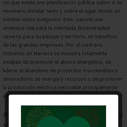
sin que exista una planificación pública sobre si es
necesario instalar tanto y sobre el lugar donde se
instalan estos polígonos. Esto supone una
amenaza real para la mermada Biodiversidad
navarra, para su paisaje y territorio, en beneficio
de las grandes empresas. Por el contrario
Gobierno de Navarra se muestra totalmente
incapaz de promover el ahorro energético, de
liderar el abandono de proyectos insostenibles y
devoradores de energía y recursos o de promover
la producción eléctrica renovable principalmente
en tejados o lugares humanizados.
Avalancha de polígonos eléctricos y
solares