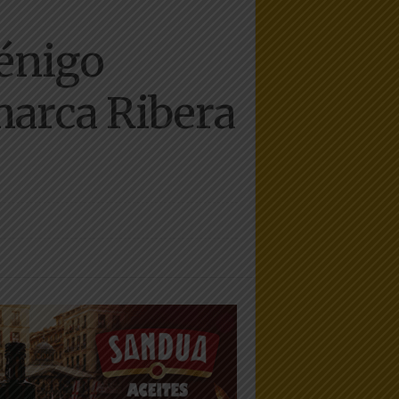
uénigo
marca Ribera