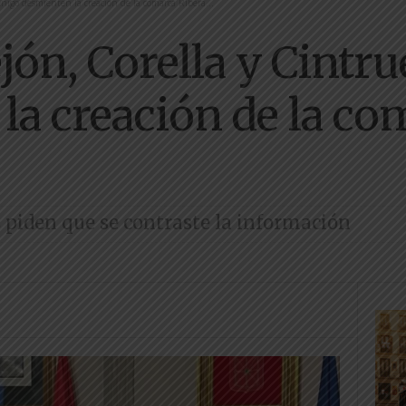
énigo desmienten la creación de la comarca Ribera...
ejón, Corella y Cintr
la creación de la co
piden que se contraste la información