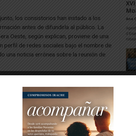
XVI
Mon
nto, los consistorios han instado a los
Ana 
rmación antes de difundirla al público. La
Agente
d’Esq
era Oeste, según explican, proviene de una
robad
 perfil de redes sociales bajo el nombre de
do una noticia errónea sobre la reunión de
-- Publicidad --