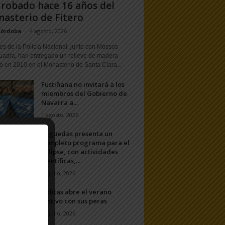
 robado hace 16 años del
asterio de Fitero
Córdoba
-
4 agosto, 2026
s de la Policía Nacional, junto con Mossos
uadra, han entregado un relieve de madera
o en 2010 en el Monasterio de Santa Clara...
Fustiñana no invitará a los
miembros del Gobierno de
Navarra a...
1 agosto, 2026
Arguedas presenta un
completo programa para el
eclipse, con actividades
científicas,...
20 julio, 2026
Ablitas abre el verano
festivo con sus peras
11 julio, 2026