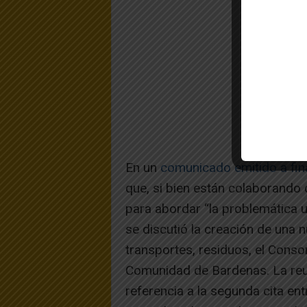
En un
comunicado emitido a fin
que, si bien están colaborando
para abordar “la problemática 
se discutió la creación de una
transportes, residuos, el Conso
Comunidad de Bardenas. La reu
referencia a la segunda cita en