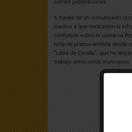
ciertas publicaciones.
A través de un comunicado conju
medios a que contrasten la info
confusión sobre la comarca Rib
nota de prensa emitida desde un
“Libre de Corella”, que ha lanza
trabajo entre estos municipios.