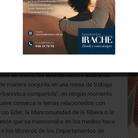
ales de enero
, los ayuntamientos aclararon
 de manera conjunta en una mesa de trabajo
urbanística compartida”, en ningún momento
 nueva comarca ni temas relacionados con
rcio Eder, la Mancomunidad de la Ribera o la
nión que se mencionaba en los medios hace
tre los técnicos de los Departamentos de