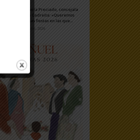
María Preciado, concejala
de Cadreita: «Queremos
unas fiestas en las que...
7 julio, 2026