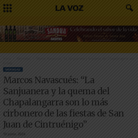
Inicio
Merindad
Marcos Navascués: “La Sanjuanera y la quema del Chapalangarra son
lo más...
MERINDAD
Marcos Navascués: “La
Sanjuanera y la quema del
Chapalangarra son lo más
cirbonero de las fiestas de San
Juan de Cintruénigo”
10 junio, 2026