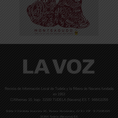
Revista de Información Local de Tudela y la Ribera de Navarra fundada
en 1953
C/Alhemas 10, bajo. 31500 TUDELA (Navarra) ES T. 948411059
Edita © Córdoba Acarreta AC, Ramos Hernández, JJ S.I. CIF · E-71185169 ·
31500 Tudela (Navarra) ES