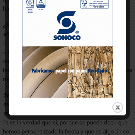
bailar en San Juan este preparado al 100%.
¿Hay algún aspecto de esta tradición que le
emocione especialmente cada año?
El momento de subir el chapalangarra por la calle
Ligués, con todos los niños detrás siguiéndolo y
cuando llega el momento de quemarlo en la
hoguera es emocionante por lo que representa ese
momento.
Se suele decir que San Juan es la fiesta más
auténticamente cirbonera. ¿Comparte esa
afirmación?
Pues la verdad que sí, porque se puede decir que
hemos personalizado la fiesta y que es algo único