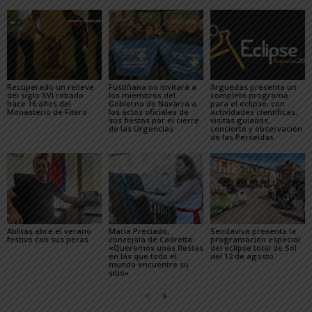
Recuperado un relieve
Fustiñana no invitará a
Arguedas presenta un
del siglo XVI robado
los miembros del
completo programa
hace 16 años del
Gobierno de Navarra a
para el eclipse, con
Monasterio de Fitero
los actos oficiales de
actividades científicas,
sus fiestas por el cierre
visitas guiadas,
de las Urgencias
concierto y observación
de las Perseidas
Ablitas abre el verano
María Preciado,
Sendaviva presenta la
festivo con sus peras
concejala de Cadreita:
programación especial
«Queremos unas fiestas
del eclipse total de Sol
en las que todo el
del 12 de agosto
mundo encuentre su
sitio»