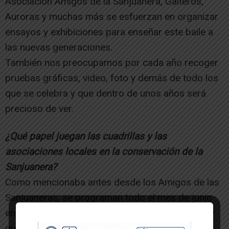
Asociación Amigos de la Sanjuanera, Gaiteros,
Auroras y muchas más se esfuerzan en organizar
ensayos y exhibiciones para enseñar este baile a
las nuevas generaciones.
También nos preocupamos por cada año recoger
pruebas gráficas, video, foto y demás de todo los
que se celebra y que dentro de unos años será
precioso de ver.
¿Qué papel juegan las cuadrillas y las
asociaciones locales en la conservación de la
Sanjuanera?
Como mencionaba antes desde los Amigos de las
Sanjuaneras, se programan todo el mes de junio
ensayos para aprender a bailar las sanjuaneras y
que cualquiera que quiera aprenderlo para poder